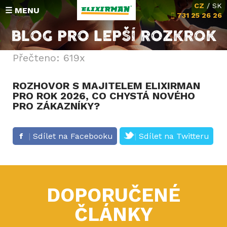
CZ
/
SK
☰ MENU
731 25 26 26
BLOG PRO LEPŠÍ ROZKROK
HODNOCENÍ
Přečteno: 619x
SLOŽENÍ
ROZHOVOR S MAJITELEM ELIXIRMAN
PRO ROK 2026, CO CHYSTÁ NOVÉHO
Michalova poradna
PRO ZÁKAZNÍKY?
Vrácení peněz
Sdílet na Facebooku
Sdílet na Twitteru
KONTAKT
DOPORUČENÉ
ČLÁNKY