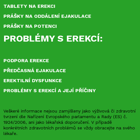
TABLETY NA EREKCI
PRÁŠKY NA ODDÁLENÍ EJAKULACE
PRÁŠKY NA POTENCI
PROBLÉMY S EREKCÍ:
PODPORA EREKCE
PŘEDČASNÁ EJAKULACE
EREKTILNÍ DYSFUNKCE
PROBLÉMY S EREKCÍ A JEJÍ PŘÍČINY
Veškeré informace nejsou zamýšleny jako výživová či zdravotní
tvrzení dle Nařízení Evropského parlamentu a Rady (ES) č.
1924/2006, ani jako lékařská doporučení. V případě
konkrétních zdravotních problémů se vždy obracejte na svého
lékaře.