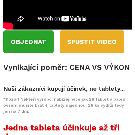
OBJEDNAT
SPUSTIT VIDEO
Vynikající poměr: CENA VS VÝKON
Naši zákazníci kupují účinek, ne tablety...
*Pozor! Někteří výrobci nabízejí více jak 28 tablet v balení.
ovšem musíte brát 4 tablety najednou. 28 ks vydrží tedy
jen na 7 dní.
Jedna tableta účinkuje až tři