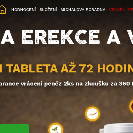
HODNOCENÍ
SLOŽENÍ
MICHALOVA PORADNA
VRÁCENÍ P
 EREKCE A 
1 TABLETA AŽ 72 HODI
arance vrácení peněz 2ks na zkoušku za 360 