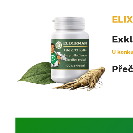
ELI
Exkl
U konk
Přeč