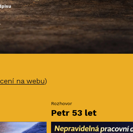
dpisu
y
cení na webu
)
Rozhovor
Petr 53 let