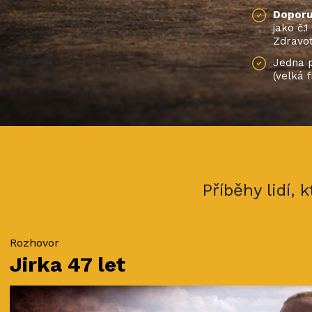
Doporu
jako č.
Zdravo
Jedna p
(velká 
Příběhy lidí,
Rozhovor
Jirka 47 let