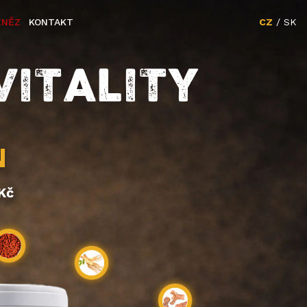
ENĚZ
KONTAKT
CZ
/
SK
VITALITY
N
Kč