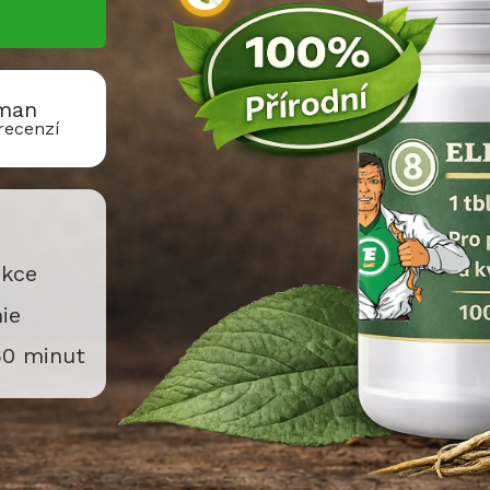
rman
 recenzí
ekce
ie
60 minut