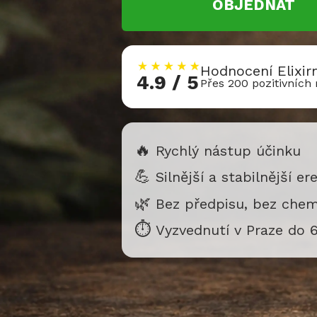
OBJEDNAT
Hodnocení Elixi
4.9 / 5
Přes 200 pozitivních
🔥
Rychlý nástup účinku
💪
Silnější a stabilnější er
🌿
Bez předpisu, bez chem
⏱️
Vyzvednutí v Praze do 