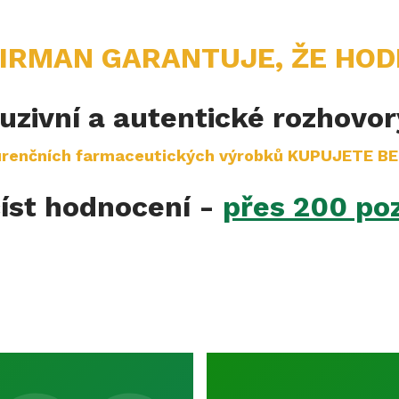
XIRMAN GARANTUJE, ŽE HOD
„
uzivní a autentické rozhovo
urenčních farmaceutických výrobků KUPUJETE B
íst hodnocení -
přes 200 poz