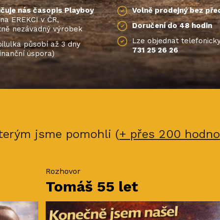
čuje nás časopis Playboy
Volně prodejný bez pře
1 na EREKCI v ČR,
Doručení do 48 hodin
tně nezávadný výrobek
Lze objednat telefonick
ilulka působí až 3 dny
731 25 26 26
finanční úspora)
 kterým jsme pomohli (
+ přes 200 hodno
Rozhovor
Tomáš 55 let