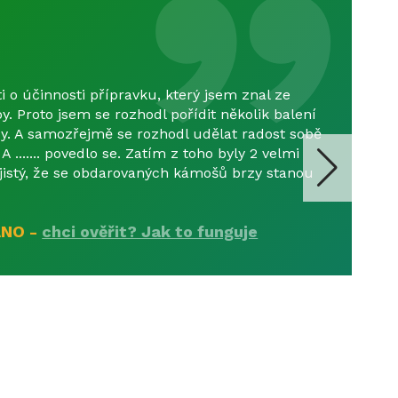
o účinnosti přípravku, který jsem znal ze
y. Proto jsem se rozhodl pořídit několik balení
y. A samozřejmě se rozhodl udělat radost sobě
A ....... povedlo se. Zatím z toho byly 2 velmi
jistý, že se obdarovaných kámošů brzy stanou
NO -
chci ověřit? Jak to funguje