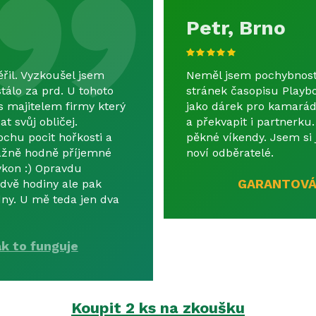
Petr, Brno
řil. Vyzkoušel jsem
Neměl jsem pochybnosti 
tálo za prd. U tohoto
stránek časopisu Playbo
s majitelem firmy který
jako dárek pro kamarád
 svůj obličej.
a překvapit i partnerku. 
ochu pocit hořkosti a
pěkné víkendy. Jsem si 
 Vážně hodně příjemné
noví odběratelé.
ýkon :) Opravdu
GARANTOVÁ
 dvě hodiny ale pak
dny. U mě teda jen dva
ak to funguje
Koupit 2 ks na zkoušku