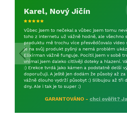
Karel, Nový Jičín
Vůbec jsem to nečekal a vůbec jsem tomu nevě
toho z internetu už vážně hodně, ale všechno s
produktu mě trochu více přesvědčovalo video 
je na svůj produkt pyšný a nemá problém ukázat
Elixírman vážně funguje. Pocítil jsem v sobě tr
vnímal jsem daleko citlivěji doteky a hlazení.
:) Erekce tvrdá jako kámen a podstatně delší v
doporučuji. A ještě jen dodám že působý až za
vážně dlouho vydrží působyt :) Slibujou až tři 
dny. Ale i tak je to super :)
GARANTOVÁNO -
chci ověřit? J