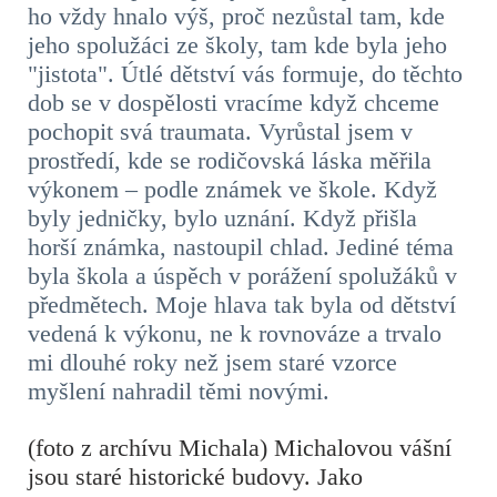
ho vždy hnalo výš, proč nezůstal tam, kde
jeho spolužáci ze školy, tam kde byla jeho
"jistota". Útlé dětství vás formuje, do těchto
dob se v dospělosti vracíme když chceme
pochopit svá traumata. Vyrůstal jsem v
prostředí, kde se rodičovská láska měřila
výkonem – podle známek ve škole. Když
byly jedničky, bylo uznání. Když přišla
horší známka, nastoupil chlad. Jediné téma
byla škola a úspěch v porážení spolužáků v
předmětech. Moje hlava tak byla od dětství
vedená k výkonu, ne k rovnováze a trvalo
mi dlouhé roky než jsem staré vzorce
myšlení nahradil těmi novými.
(foto z archívu Michala) Michalovou vášní
jsou staré historické budovy. Jako