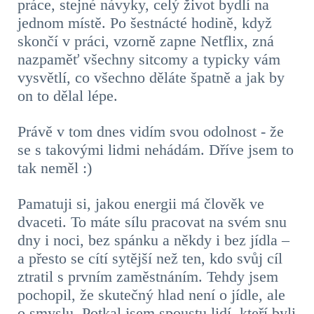
práce, stejné návyky, celý život bydlí na
jednom místě. Po šestnácté hodině, když
skončí v práci, vzorně zapne Netflix, zná
nazpaměť všechny sitcomy a typicky vám
vysvětlí, co všechno děláte špatně a jak by
on to dělal lépe.
Právě v tom dnes vidím svou odolnost - že
se s takovými lidmi nehádám. Dříve jsem to
tak neměl :)
Pamatuji si, jakou energii má člověk ve
dvaceti. To máte sílu pracovat na svém snu
dny i noci, bez spánku a někdy i bez jídla –
a přesto se cítí sytější než ten, kdo svůj cíl
ztratil s prvním zaměstnáním. Tehdy jsem
pochopil, že skutečný hlad není o jídle, ale
o smyslu. Potkal jsem spoustu lidí, kteří byli