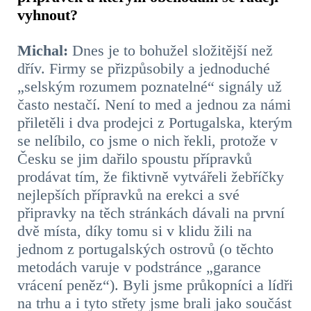
vyhnout?
Michal:
Dnes je to bohužel složitější než
dřív. Firmy se přizpůsobily a jednoduché
„selským rozumem poznatelné“ signály už
často nestačí. Není to med a jednou za námi
přiletěli i dva prodejci z Portugalska, kterým
se nelíbilo, co jsme o nich řekli, protože v
Česku se jim dařilo spoustu přípravků
prodávat tím, že fiktivně vytvářeli žebříčky
nejlepších přípravků na erekci a své
připravky na těch stránkách dávali na první
dvě místa, díky tomu si v klidu žili na
jednom z portugalských ostrovů (o těchto
metodách varuje v podstránce „garance
vrácení peněz“). Byli jsme průkopníci a lídři
na trhu a i tyto střety jsme brali jako součást