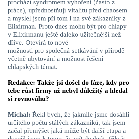
prochází syndromem vyhoření (často z
práce), upřednostňují vitalitu před chaosem
a myslel jsem při tom i na své zákazníky z
Elixirman. Proto dnes mohu být pro chlapy
v Elixirmanu ještě daleko užitečnější než
dříve. Otevírá to nové
možnosti pro společná setkávání v přírodě
včetně ubytování a možnost řešení
chlapských témat
.
Redakce: Takže jsi došel do fáze, kdy pro
tebe růst firmy už nebyl důležitý a hledal
si rovnováhu?
Michal:
Řekl bych, že jakmile jsme dosáhli
určitého počtu stálých zákazníků, tak jsem
začal přemýšet jaká může být další etapa a
dospěl jsem k tomu, že mít dvakrát, třikrát