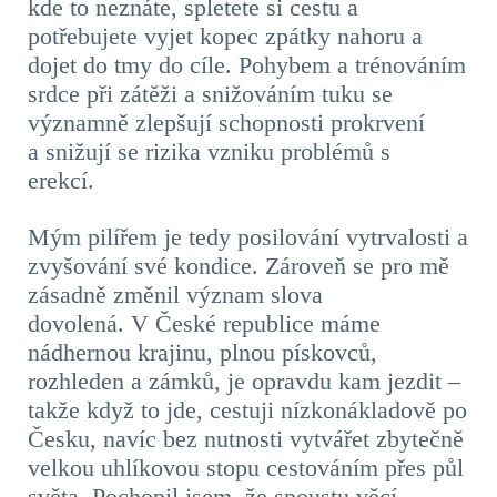
kde to neznáte, spletete si cestu a
potřebujete vyjet kopec zpátky nahoru a
dojet do tmy do cíle. Pohybem a trénováním
srdce při zátěži a snižováním tuku se
významně zlepšují schopnosti prokrvení
a snižují se rizika vzniku problémů s
erekcí.
Mým pilířem je tedy posilování vytrvalosti a
zvyšování své kondice. Zároveň se pro mě
zásadně změnil význam slova
dovolená. V České republice máme
nádhernou krajinu, plnou pískovců,
rozhleden a zámků, je opravdu kam jezdit –
takže když to jde, cestuji nízkonákladově po
Česku, navíc bez nutnosti vytvářet zbytečně
velkou uhlíkovou stopu cestováním přes půl
světa. Pochopil jsem, že spoustu věcí