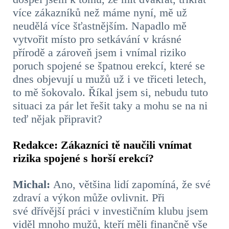
více zákazníků než máme nyní, mě už
neudělá více šťastnějším.
Napadlo mě
vytvořit místo pro setkávání v krásné
přírodě a zároveň jsem i vnímal riziko
poruch spojené se špatnou erekcí, které se
dnes objevují u mužů už i ve třiceti letech,
to mě šokovalo. Říkal jsem si, nebudu tuto
situaci za pár let řešit taky a mohu se na ni
teď nějak připravit?
Redakce: Zákazníci tě naučili vnímat
rizika spojené s horší erekcí?
Michal:
Ano, většina lidí zapomíná, že své
zdraví a výkon může ovlivnit. P
ři
své
dřívější práci v investičním klubu jsem
viděl mnoho mužů, kteří měli finančně vše