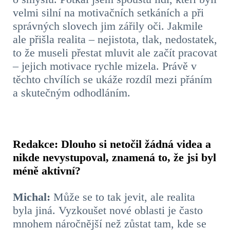
velmi silní na motivačních setkáních a při
správných slovech jim zářily oči. Jakmile
ale přišla realita – nejistota, tlak, nedostatek,
to že museli přestat mluvit ale začít pracovat
– jejich motivace rychle mizela. Právě v
těchto chvílích se ukáže rozdíl mezi přáním
a skutečným odhodláním.
Redakce: Dlouho si netočil žádná videa a
nikde nevystupoval, znamená to, že jsi byl
méně aktivní?
Michal:
Může se to tak jevit, ale realita
byla jiná. Vyzkoušet nové oblasti je často
mnohem náročnější než zůstat tam, kde se