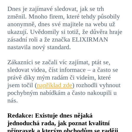
Dnes je zajímavé sledovat, jak se trh
změnil. Mnoho firem, které tehdy působily
anonymně, dnes své majitele na webu už
ukazují. Uvědomily si totiž, že důvěra hraje
zásadní roli a že značka ELIXIRMAN
nastavila nový standard.
Zákazníci se začali víc zajímat, ptát se,
sledovat videa, číst informace – a často se
právě díky mým radám či videím, které
jsem točil (
například zde
) rozhodli vyhnout
pochybným nabídkám a často nakoupili u
nás.
Redakce: Existuje dnes nějaká
jednoduchá rada, jak poznat kvalitní
přípravek a kterým obchodům se raději