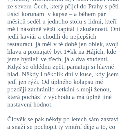
ze severu Čech, který přijel do Prahy s pěti
tisíci korunami v kapse – a během pár
měsíců seděl u jednoho stolu s lidmi, kteří
měli násobně větší kapitál i zkušenosti. Oni
jedli kaviár a chodili do nejlepších
restaurací, já měl v té době jen oblek, svoji
hlavu a pronajatý byt 1+kk na Hájích, kde
jsme bydleli ve třech, já a dva studenti.
Když se ohlédnu zpět, pamatuji si hlavně
hlad. Někdy i několik dní v kuse, kdy jsem
jedl jen rýži. Od úplného kolapsu mě
později zachránilo setkání s mojí ženou,
která pochází z východu a má úplně jiné
nastavení hodnot.
Člověk se pak někdy po letech sám zastaví
a snaží se pochopit ty vnitřní děje a to, co