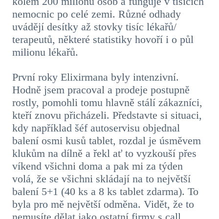
kolem 200 milionů osob a funguje v tisících
nemocnic po celé zemi. Různé odhady
uvádějí desítky až stovky tisíc lékařů/
terapeutů, některé statistiky hovoří i o půl
milionu lékařů.
První roky Elixirmana byly intenzivní.
Hodně jsem pracoval a prodeje postupně
rostly, pomohli tomu hlavně stálí zákazníci,
kteří znovu přicházeli. Představte si situaci,
kdy například šéf autoservisu objednal
balení osmi kusů tablet, rozdal je úsměvem
klukům na dílně a řekl ať to vyzkouší přes
víkend všichni doma a pak mi za týden
volá, že se všichni skládají na to největší
balení 5+1 (40 ks a 8 ks tablet zdarma). To
byla pro mě největší odměna. Vidět, že to
nemusíte dělat jako ostatní firmy s call