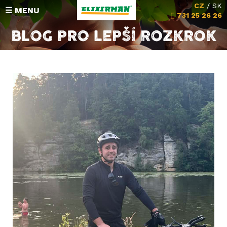
CZ
/
SK
☰ MENU
731 25 26 26
BLOG PRO LEPŠÍ ROZKROK
HODNOCENÍ
SLOŽENÍ
Michalova poradna
Vrácení peněz
KONTAKT