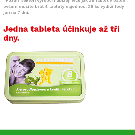
*Pozor! Někteří výrobci nabízejí více jak 28 tablet v balení.
ovšem musíte brát 4 tablety najednou. 28 ks vydrží tedy
jen na 7 dní.
Jedna tableta účinkuje až tři
dny.