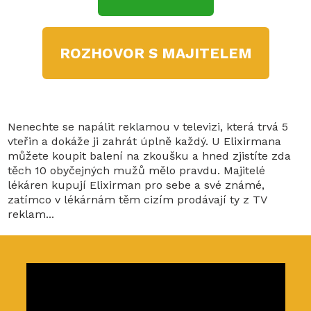
ROZHOVOR S MAJITELEM
Nenechte se napálit reklamou v televizi, která trvá 5
vteřin a dokáže ji zahrát úplně každý. U Elixirmana
můžete koupit balení na zkoušku a hned zjistíte zda
těch 10 obyčejných mužů mělo pravdu. Majitelé
lékáren kupují Elixirman pro sebe a své známé,
zatímco v lékárnám těm cizím prodávají ty z TV
reklam...