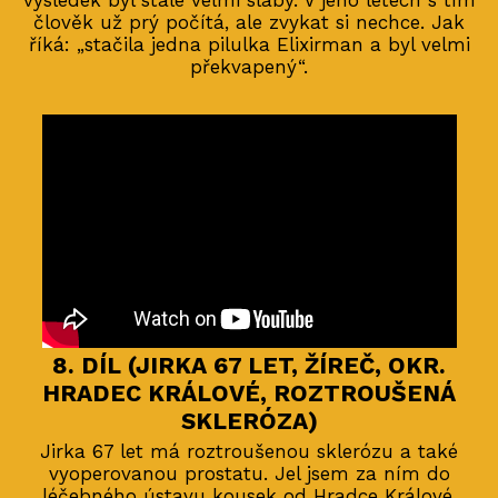
výsledek byl stále velmi slabý. V jeho letech s tím
člověk už prý počítá, ale zvykat si nechce. Jak
říká: „stačila jedna pilulka Elixirman a byl velmi
překvapený“.
8. DÍL (JIRKA 67 LET, ŽÍREČ, OKR.
HRADEC KRÁLOVÉ, ROZTROUŠENÁ
SKLERÓZA)
Jirka 67 let má roztroušenou sklerózu a také
vyoperovanou prostatu. Jel jsem za ním do
léčebného ústavu kousek od Hradce Králové.