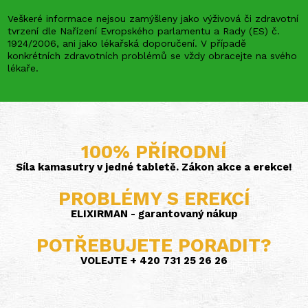
Veškeré informace nejsou zamýšleny jako výživová či zdravotní
tvrzení dle Nařízení Evropského parlamentu a Rady (ES) č.
1924/2006, ani jako lékařská doporučení. V případě
konkrétních zdravotních problémů se vždy obracejte na svého
lékaře.
100% PŘÍRODNÍ
Síla kamasutry v jedné tabletě. Zákon akce a erekce!
PROBLÉMY S EREKCÍ
ELIXIRMAN - garantovaný nákup
POTŘEBUJETE PORADIT?
VOLEJTE + 420 731 25 26 26