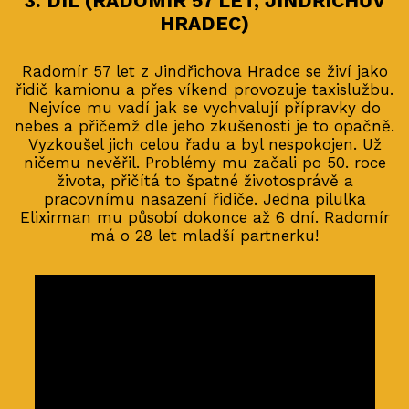
3. DÍL (RADOMÍR 57 LET, JINDŘICHŮV
HRADEC)
Radomír 57 let z Jindřichova Hradce se živí jako
řidič kamionu a přes víkend provozuje taxislužbu.
Nejvíce mu vadí jak se vychvalují přípravky do
nebes a přičemž dle jeho zkušenosti je to opačně.
Vyzkoušel jich celou řadu a byl nespokojen. Už
ničemu nevěřil. Problémy mu začali po 50. roce
života, přičítá to špatné životosprávě a
pracovnímu nasazení řidiče. Jedna pilulka
Elixirman mu působí dokonce až 6 dní. Radomír
má o 28 let mladší partnerku!