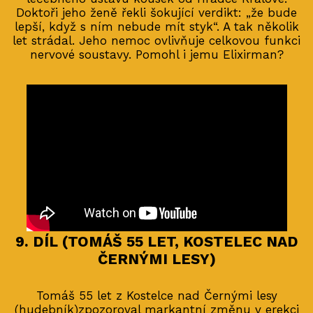
Doktoři jeho ženě řekli šokující verdikt: „že bude
lepší, když s ním nebude mít styk“. A tak několik
let strádal. Jeho nemoc ovlivňuje celkovou funkci
nervové soustavy. Pomohl i jemu Elixirman?
9. DÍL (TOMÁŠ 55 LET, KOSTELEC NAD
ČERNÝMI LESY)
Tomáš 55 let z Kostelce nad Černými lesy
(hudebník)zpozoroval markantní změnu v erekci