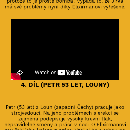
protože to je prostě bomba". Vypadá to, že Jirka
má své problémy nyní díky Elixirmanovi vyřešené.
4. DÍL (PETR 53 LET, LOUNY)
Petr (53 let) z Loun (západní Čechy) pracuje jako
strojvedoucí. Na jeho problémech s erekcí se
zejména podepisuje vysoký krevní tlak,
nepravidelné směny a práce v noci. O Elixirmanovi