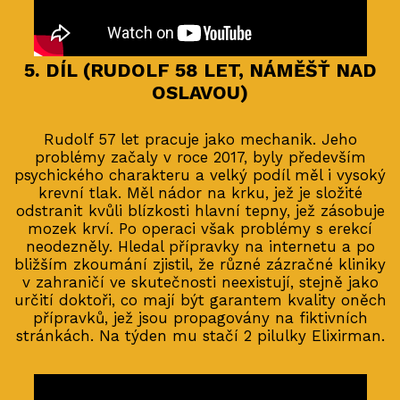
5. DÍL (RUDOLF 58 LET, NÁMĚŠŤ NAD
OSLAVOU)
Rudolf 57 let pracuje jako mechanik. Jeho
problémy začaly v roce 2017, byly především
psychického charakteru a velký podíl měl i vysoký
krevní tlak. Měl nádor na krku, jež je složité
odstranit kvůli blízkosti hlavní tepny, jež zásobuje
mozek krví. Po operaci však problémy s erekcí
neodezněly. Hledal přípravky na internetu a po
bližším zkoumání zjistil, že různé zázračné kliniky
v zahraničí ve skutečnosti neexistují, stejně jako
určití doktoři, co mají být garantem kvality oněch
přípravků, jež jsou propagovány na fiktivních
stránkách. Na týden mu stačí 2 pilulky Elixirman.