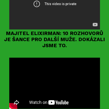
MAJITEL ELIXIRMAN: 10 ROZHOVORŮ
JE ŠANCE PRO DALŠÍ MUŽE. DOKÁZALI
JSME TO.