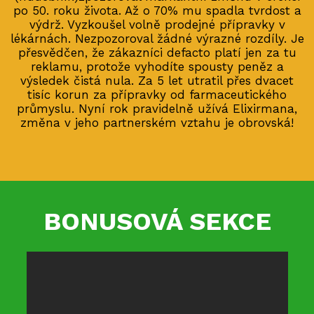
po 50. roku života. Až o 70% mu spadla tvrdost a
výdrž. Vyzkoušel volně prodejné přípravky v
lékárnách. Nezpozoroval žádné výrazné rozdíly. Je
přesvědčen, že zákazníci defacto platí jen za tu
reklamu, protože vyhodíte spousty peněz a
výsledek čistá nula. Za 5 let utratil přes dvacet
tisíc korun za přípravky od farmaceutického
průmyslu. Nyní rok pravidelně užívá Elixirmana,
změna v jeho partnerském vztahu je obrovská!
BONUSOVÁ SEKCE