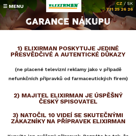
CZ
/
SK
☰ MENU
731 25 26 26
GARANCE NÁKUPU
HODNOCENÍ
SLOŽENÍ
1) ELIXIRMAN POSKYTUJE JEDINÉ
PŘESVĚDČIVÉ A AUTENTICKÉ DŮKAZY
Michalova poradna
(ne placené televizní reklamy jako v případě
Vrácení peněz
nefunkčních přípravků od farmaceutických firem)
KONTAKT
2) MAJITEL ELIXIRMAN JE ÚSPĚŠNÝ
ČESKÝ SPISOVATEL
3) NATOČIL 10 VIDEÍ SE SKUTEČNÝMI
ZÁKAZNÍKY NA PŘÍPRAVEK ELIXIRMAN