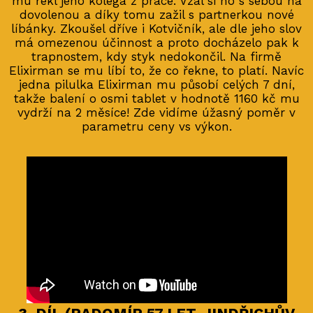
mu řekl jeho kolega z práce. Vzal si ho s sebou na
dovolenou a díky tomu zažil s partnerkou nové
líbánky. Zkoušel dříve i Kotvičník, ale dle jeho slov
má omezenou účinnost a proto docházelo pak k
trapnostem, kdy styk nedokončil. Na firmě
Elixirman se mu líbí to, že co řekne, to platí. Navíc
jedna pilulka Elixirman mu působí celých 7 dní,
takže balení o osmi tablet v hodnotě 1160 kč mu
vydrží na 2 měsíce! Zde vidíme úžasný poměr v
parametru ceny vs výkon.