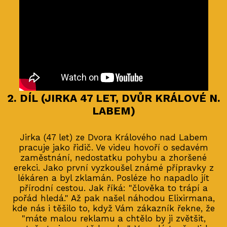
2. DÍL (JIRKA 47 LET, DVŮR KRÁLOVÉ N.
LABEM)
Jirka (47 let) ze Dvora Králového nad Labem
pracuje jako řidič. Ve videu hovoří o sedavém
zaměstnání, nedostatku pohybu a zhoršené
erekci. Jako první vyzkoušel známé přípravky z
lékáren a byl zklamán. Posléze ho napadlo jít
přírodní cestou. Jak říká: "člověka to trápí a
pořád hledá." Až pak našel náhodou Elixirmana,
kde nás i těšilo to, když Vám zákazník řekne, že
"máte malou reklamu a chtělo by ji zvětšit,