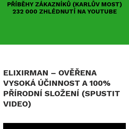
PŘÍBĚHY ZÁKAZNÍKŮ (KARLŮV MOST)
232 000 ZHLÉDNUTÍ NA YOUTUBE
ELIXIRMAN – OVĚŘENA
VYSOKÁ ÚČINNOST A 100%
PŘÍRODNÍ SLOŽENÍ (SPUSTIT
VIDEO)