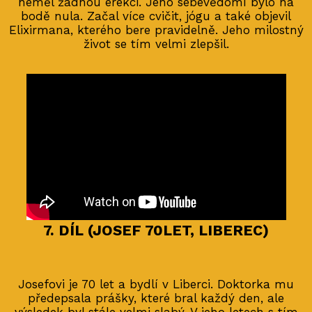
neměl žádnou erekci. Jeho sebevědomí bylo na
bodě nula. Začal více cvičit, jógu a také objevil
Elixirmana, kterého bere pravidelně. Jeho milostný
život se tím velmi zlepšil.
7. DÍL (JOSEF 70LET, LIBEREC)
Josefovi je 70 let a bydlí v Liberci. Doktorka mu
předepsala prášky, které bral každý den, ale