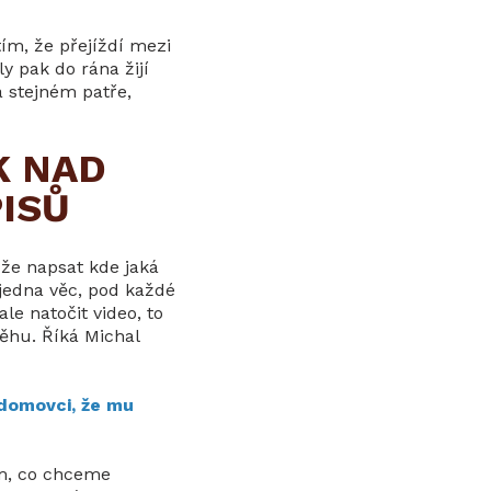
tím, že přejíždí mezi
 pak do rána žijí
 stejném patře,
K NAD
ISŮ
ůže napsat kde jaká
 jedna věc, pod každé
le natočit video, to
běhu. Říká Michal
zdomovci, že mu
ím, co chceme