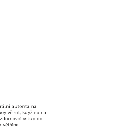
rální autorita na
boy všiml, když se na
ezdomovci vstup do
 většina