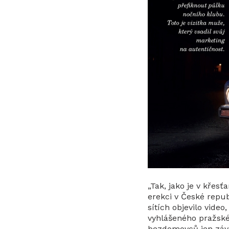
„Tak, jako je v křesť
erekci v České repub
sítích objevilo vid
vyhlášeného pražské
bezdomovců jen závid