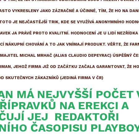
ASTO VYKRESLENY JAKO ZÁZRAČNÉ A ÚČINNÉ, TÍM, ŽE HO NA DAN
 TOTO JE NEJČASTĚJŠÍ TRIK, KDE SE VYUŽÍVÁ ANONYMNÍHO HODN
AVEK JA PRÁVĚ PROTO KVALITNÍ. HODNOCENÍ JE U LIDÍ NEZŘÍDKA
Í NÁKUPNÍ CHOVÁNÍ A TO JAK VNÍMAJÍ PRODUKT. VĚŘTE, ŽE FA
 MAJITEL MICHAL MRHAČ (ALIAS CLAUDIO DEPEYRAC) ÚSPĚŠNÝ Č
IRMAN, JEHOŽ FIRMA JIŽ OD ZAČÁTKU ZAČALA GARANTOVAT, ŽE H
D SKUTEČNYCH ZÁKAZNÍKŮ (JEDINÁ FIRMA V ČR)
AN MÁ NEJVYŠŠÍ POČET V
ŘÍPRAVKŮ NA EREKCI A
UJÍ JEJ REDAKTOŘI
NÍHO ČASOPISU PLAYBO