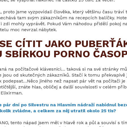
, proto jsme vyzpovídali člověka, který většinu času tráví 
nechává tam svým zákazníkům na recepcích balíčky. Hotely
 i zdi mohly vyprávět. Pokud Vám náhodou přidělí pokoj na
otelu moc nevrzal nábytek.
SE CÍTIT JAKO PUBERŤÁ
 SBÍRKOU PORNO ČASOP
aná na počítačové klávesnici… taková si na své stránky m
že jsou od skutečných zákazníků. Stačí k tomu překvapivě
k podepsat…Něco jiného než napsat pár vět na počítači je a
čtější, znáte hlas, obličej a další souvislosti v celém pří
 Elixirman.
e pár dní po Silvestru na Hlavním nádraží nabídnul be
 kolik zvládne, a celkem za něj utratil okolo 25 tis?
 ANO, tento nápad jsem měl v hlavě rok a půl a souvisí s t