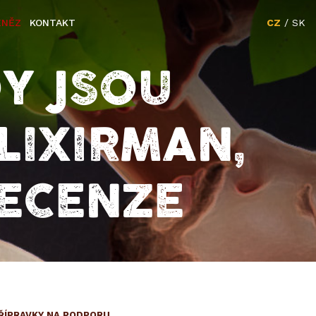
ENĚZ
KONTAKT
CZ
/
SK
Y JSOU
LIXIRMAN,
RECENZE
ŘÍPRAVKY NA PODPORU