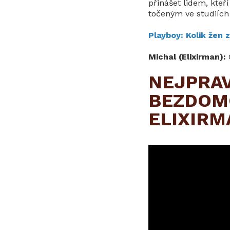
přinášet lidem, kteř
točeným ve studiích 
Playboy: Kolik žen 
Michal (Elixirman):
NEJPRAV
BEZDOMO
ELIXIRM