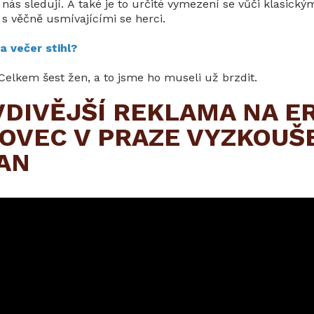
í nás sledují. A také je to určité vymezení se vůči klasic
s věčně usmívajícími se herci.
za večer stihl?
Celkem šest žen, a to jsme ho museli už brzdit.
DIVĚJŠÍ REKLAMA NA ER
VEC V PRAZE VYZKOUŠ
AN