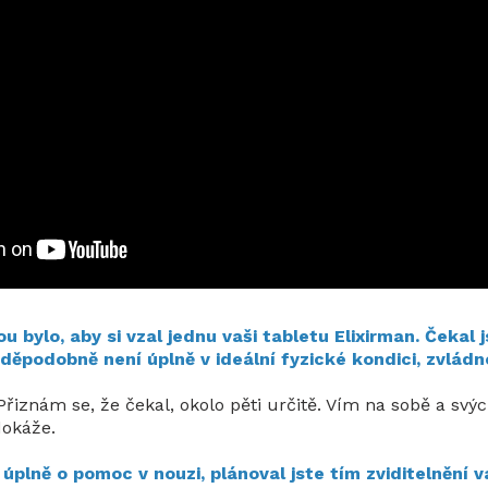
bylo, aby si vzal jednu vaši tabletu Elixirman. Čekal j
ěpodobně není úplně v ideální fyzické kondici, zvládn
 Přiznám se, že čekal, okolo pěti určitě. Vím na sobě a svý
dokáže.
úplně o pomoc v nouzi, plánoval jste tím zviditelnění 