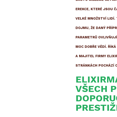
EREKCE, KTERÉ JSOU Č
VELKÉ MNOŽSTVÍ LIDÍ.
DOJMU, ŽE DANÝ PŘÍPR
PARAMETRŮ OVLIVŇUJÍC
MOC DOBŘE VĚDÍ. ŘÍKÁ
A MAJITEL FIRMY ELIX
STRÁNKÁCH POCHÁZÍ O
ELIXIRM
VŠECH P
DOPORUČ
PRESTIŽ