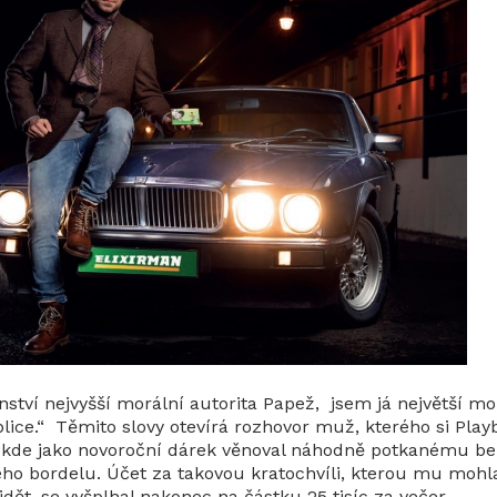
anství nejvyšší morální autorita Papež, jsem já největší mo
lice.“ Těmito slovy otevírá rozhovor muž, kterého si Play
eo, kde jako novoroční dárek věnoval náhodně potkanému b
ho bordelu. Účet za takovou kratochvíli, kterou mu mohla
ět, se vyšplhal nakonec na částku 25 tisíc za večer.