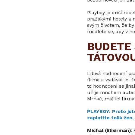
Playboy je duší rebel
pražskými hotely a 
svým životem, že by
modlete se, aby v h
BUDETE 
TÁTOVOU
Líbivá hodnocení ps
firma a vydávat je, 
to hodnocení se jina
už je mnohem autenti
Mrhač, majitel firmy
PLAYBOY: Proto jst
zaplatíte tolik žen,
Michal (Elixirman)
: