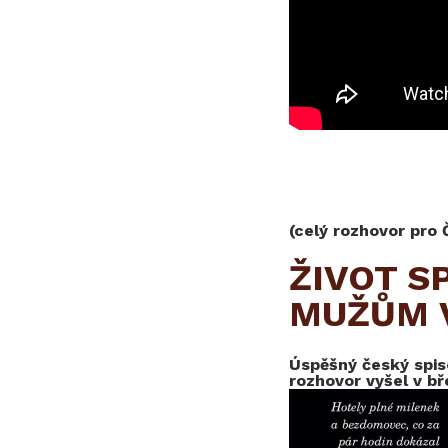
(celý rozhovor pro
ŽIVOT S
MUŽŮM 
Úspěšný český spiso
rozhovor vyšel v bř