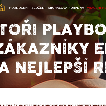
HODNOCENÍ
SLOŽENÍ
MICHALOVA PORADNA
VRÁCENÍ P
TOŘI PLAYBO
ZÁKAZNÍKY E
TA NEJLEPŠÍ 
 S TÍM, ŽE NA STRÁNKÁCH OBCHODNÍKŮ JSOU PREZENTOVANÉ P