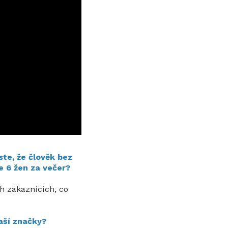
ste, že člověk bez
e 6 žen za večer?
ch zákaznících, co
vaší značky?