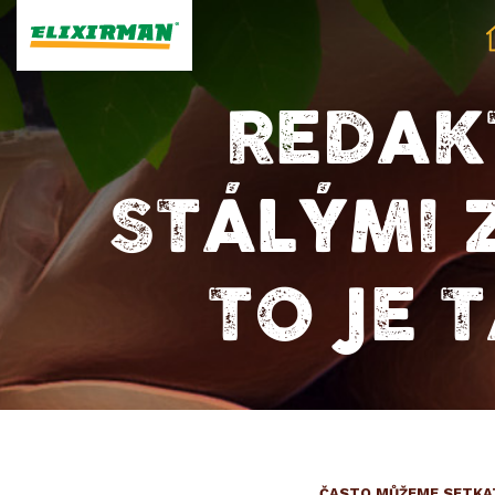
REDAK
STÁLÝMI 
TO JE 
ČASTO MŮŽEME SETKAT