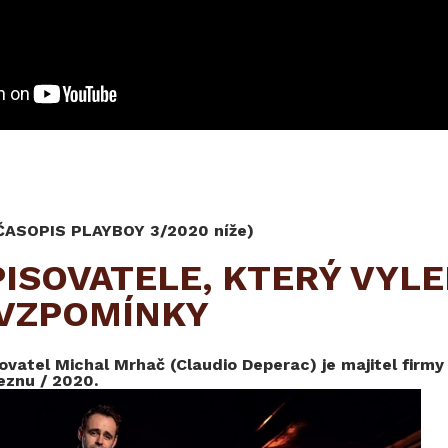
 ČASOPIS PLAYBOY 3/2020 níže)
PISOVATELE, KTERÝ VYL
VZPOMÍNKY
vatel Michal Mrhač (Claudio Deperac) je majitel firmy 
eznu / 2020.