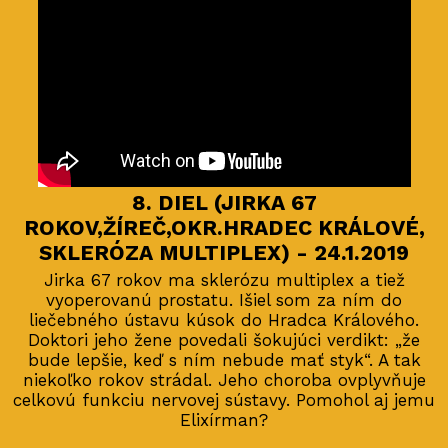
8. DIEL (JIRKA 67
ROKOV,ŽÍREČ,OKR.HRADEC KRÁLOVÉ,
SKLERÓZA MULTIPLEX) - 24.1.2019
Jirka 67 rokov ma sklerózu multiplex a tiež
vyoperovanú prostatu. Išiel som za ním do
liečebného ústavu kúsok do Hradca Králového.
Doktori jeho žene povedali šokujúci verdikt: „že
bude lepšie, keď s ním nebude mať styk“. A tak
niekoľko rokov strádal. Jeho choroba ovplyvňuje
celkovú funkciu nervovej sústavy. Pomohol aj jemu
Elixírman?