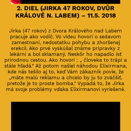
2. DIEL (JIRKA 47 ROKOV, DVŮR
KRÁLOVÉ N. LABEM) – 11.5. 2018
Jirka (47 rokov) z Dvora Králového nad Labem
pracuje ako vodič. Vo videu hovorí o sedavom
zamestnaní, nedostatku pohybu a zhoršenej
erekcii. Ako prvé vyskúšal známe prípravky z
lekární a bol sklamaný. Neskôr ho napadlo ísť
prírodnou cestou. Ako hovorí : „ človeka to trápí a
stále hľadá.“ Až potom našiel náhodou Elixírmana,
kde nás tešilo aj to, keď Vám zákazník povie, že
„máte malú reklamu a chcelo by ju to zväčšiť,
pretože je to proste bomba.“ Vypadá to, že Jirka
má svoje problémy vďaka Elixírmanovi vyriešené.