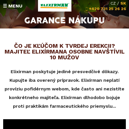
CZ
/
SK
☰ MENU
+420 731 25 26 26
GARANCE NÁKUPU
Hodnotenia
Zloženie
ČO JE KĽÚČOM K TVRDEJ EREKCII?
MAJITEĽ ELIXÍRMANA OSOBNE NAVŠTÍVIL
10 MUŽOV
Michalova poradňa
Vrátenie peňazí
Elixirman poskytuje jediné presvedčivé dôkazy.
Kupujte iba overený prípravok. Elixírman neplatí
KONTAKT
províziu pofidérnym webom, kde často ani nezistíte
konkrétneho majiteľa. Elixírman dlhodobo bojuje
proti praktikám farmaceutického priemyslu...