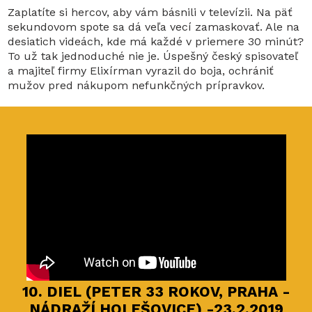
Zaplatíte si hercov, aby vám básnili v televízii. Na päť
sekundovom spote sa dá veľa vecí zamaskovať. Ale na
desiatich videách, kde má každé v priemere 30 minút?
To už tak jednoduché nie je. Úspešný český spisovateľ
a majiteľ firmy Elixírman vyrazil do boja, ochrániť
mužov pred nákupom nefunkčných prípravkov.
10. DIEL (PETER 33 ROKOV, PRAHA -
NÁDRAŽÍ HOLEŠOVICE) -23.2.2019