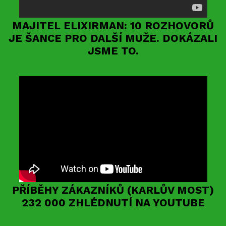
MAJITEL ELIXIRMAN: 10 ROZHOVORŮ
JE ŠANCE PRO DALŠÍ MUŽE. DOKÁZALI
JSME TO.
PŘÍBĚHY ZÁKAZNÍKŮ (KARLŮV MOST)
232 000 ZHLÉDNUTÍ NA YOUTUBE