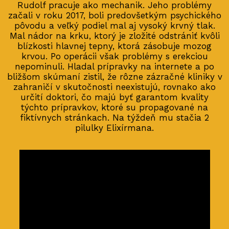
Rudolf pracuje ako mechanik. Jeho problémy
začali v roku 2017, boli predovšetkým psychického
pôvodu a veľký podiel mal aj vysoký krvný tlak.
Mal nádor na krku, ktorý je zložité odstrániť kvôli
blízkosti hlavnej tepny, ktorá zásobuje mozog
krvou. Po operácii však problémy s erekciou
nepominuli. Hladal prípravky na internete a po
bližšom skúmaní zistil, že rôzne zázračné kliniky v
zahraničí v skutočnosti neexistujú, rovnako ako
určití doktori, čo majú byť garantom kvality
týchto prípravkov, ktoré su propagované na
fiktívnych stránkach. Na týždeň mu stačia 2
pilulky Elixírmana.