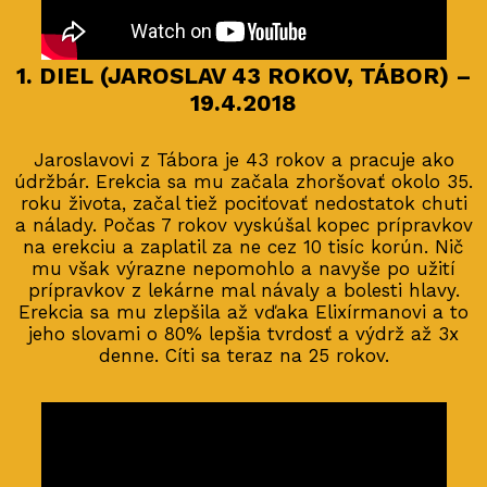
1. DIEL (JAROSLAV 43 ROKOV, TÁBOR) –
19.4.2018
Jaroslavovi z Tábora je 43 rokov a pracuje ako
údržbár. Erekcia sa mu začala zhoršovať okolo 35.
roku života, začal tiež pociťovať nedostatok chuti
a nálady. Počas 7 rokov vyskúšal kopec prípravkov
na erekciu a zaplatil za ne cez 10 tisíc korún. Nič
mu však výrazne nepomohlo a navyše po užití
prípravkov z lekárne mal návaly a bolesti hlavy.
Erekcia sa mu zlepšila až vďaka Elixírmanovi a to
jeho slovami o 80% lepšia tvrdosť a výdrž až 3x
denne. Cíti sa teraz na 25 rokov.