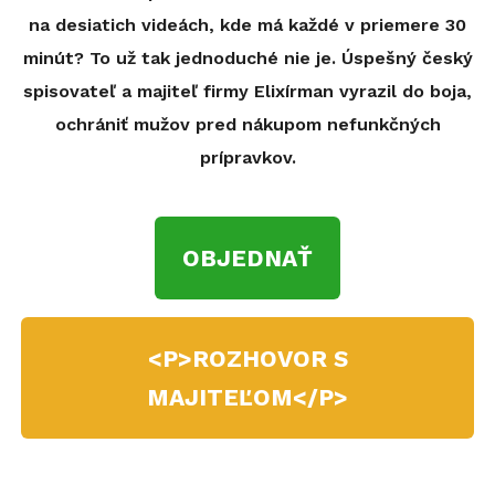
na desiatich videách, kde má každé v priemere 30
minút? To už tak jednoduché nie je. Úspešný český
spisovateľ a majiteľ firmy Elixírman vyrazil do boja,
ochrániť mužov pred nákupom nefunkčných
prípravkov.
OBJEDNAŤ
<P>ROZHOVOR S
MAJITEĽOM</P>