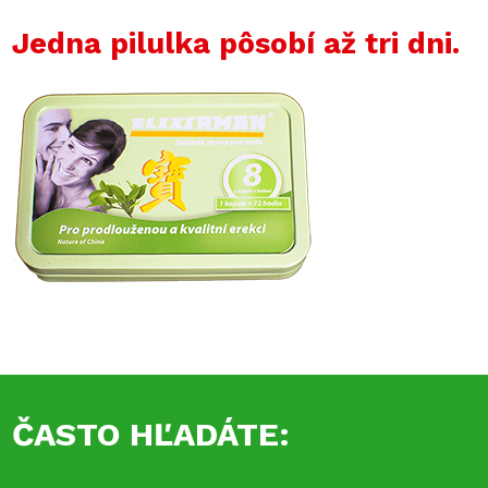
Jedna pilulka pôsobí až tri dni.
ČASTO HĽADÁTE: