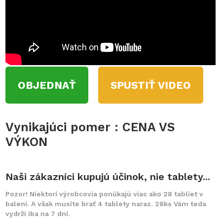
OBJEDNAŤ
SPUSTIŤ VIDEO
Vynikajúci pomer : CENA VS
VÝKON
Naši zákazníci kupujú účinok, nie tablety...
Pozor! Niektorí výrobcovia ponúkajú viac ako 28 tabliet v
balení. A však musíte brať 4 tablety naraz. 28ks Vám teda
vydrží iba na 7 dní.