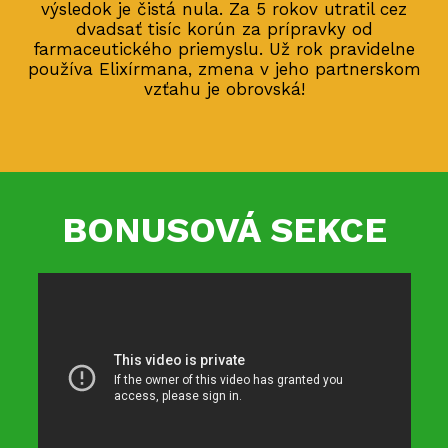
výsledok je čistá nula. Za 5 rokov utratil cez
dvadsať tisíc korún za prípravky od
farmaceutického priemyslu. Už rok pravidelne
používa Elixírmana, zmena v jeho partnerskom
vzťahu je obrovská!
BONUSOVÁ SEKCE