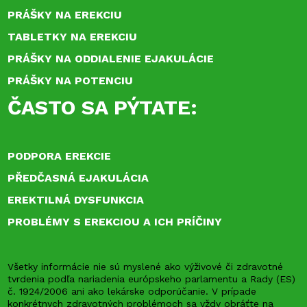
PRÁŠKY NA EREKCIU
TABLETKY NA EREKCIU
PRÁŠKY NA ODDIALENIE EJAKULÁCIE
PRÁŠKY NA POTENCIU
ČASTO SA PÝTATE:
PODPORA EREKCIE
PŘEDČASNÁ EJAKULÁCIA
EREKTILNÁ DYSFUNKCIA
PROBLÉMY S EREKCIOU A ICH PRÍČINY
Všetky informácie nie sú myslené ako výživové či zdravotné
tvrdenia podľa nariadenia európskeho parlamentu a Rady (ES)
č. 1924/2006 ani ako lekárske odporúčanie. V prípade
konkrétnych zdravotných problémoch sa vždy obráťte na