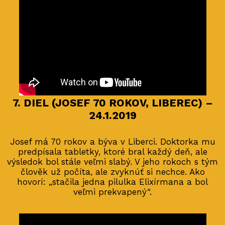
7. DIEL (JOSEF 70 ROKOV, LIBEREC) –
24.1.2019
Josef má 70 rokov a býva v Liberci. Doktorka mu
predpísala tabletky, ktoré bral každý deň, ale
výsledok bol stále veľmi slabý. V jeho rokoch s tým
člověk už počíta, ale zvyknúť si nechce. Ako
hovorí: „stačila jedna pilulka Elixírmana a bol
veľmi prekvapený“.