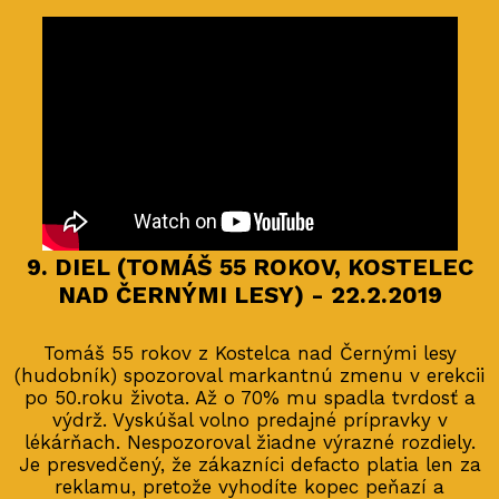
9. DIEL (TOMÁŠ 55 ROKOV, KOSTELEC
NAD ČERNÝMI LESY) - 22.2.2019
Tomáš 55 rokov z Kostelca nad Černými lesy
(hudobník) spozoroval markantnú zmenu v erekcii
po 50.roku života. Až o 70% mu spadla tvrdosť a
výdrž. Vyskúšal volno predajné prípravky v
lékárňach. Nespozoroval žiadne výrazné rozdiely.
Je presvedčený, že zákazníci defacto platia len za
reklamu, pretože vyhodíte kopec peňazí a