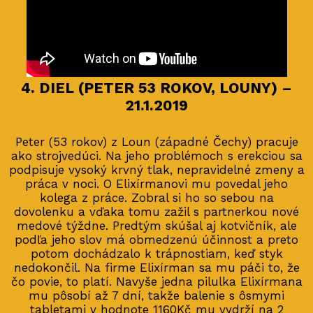
4. DIEL (PETER 53 ROKOV, LOUNY) –
21.1.2019
Peter (53 rokov) z Loun (západné Čechy) pracuje
ako strojvedúci. Na jeho problémoch s erekciou sa
podpisuje vysoký krvný tlak, nepravidelné zmeny a
práca v noci. O Elixírmanovi mu povedal jeho
kolega z práce. Zobral si ho so sebou na
dovolenku a vďaka tomu zažil s partnerkou nové
medové týždne. Predtým skúšal aj kotvičník, ale
podľa jeho slov má obmedzenú účinnost a preto
potom dochádzalo k trápnostiam, keď styk
nedokončil. Na firme Elixírman sa mu páči to, že
čo povie, to platí. Navyše jedna pilulka Elixírmana
mu pôsobí až 7 dní, takže balenie s ôsmymi
tabletami v hodnote 1160Kč mu vydrží na 2