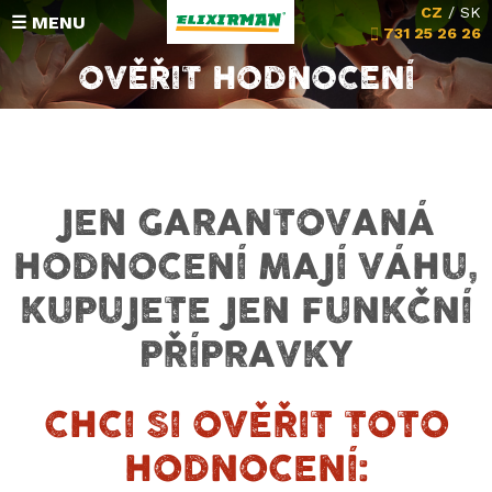
CZ
/
SK
☰ MENU
731 25 26 26
OVĚŘIT HODNOCENÍ
HODNOCENÍ
SLOŽENÍ
JEN GARANTOVANÁ
Michalova poradna
HODNOCENÍ MAJÍ VÁHU,
Vrácení peněz
KUPUJETE JEN FUNKČNÍ
KONTAKT
PŘÍPRAVKY
CHCI SI OVĚŘIT TOTO
HODNOCENÍ: