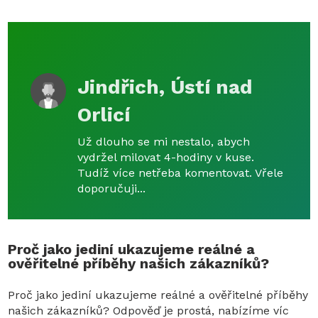
Jindřich, Ústí nad
Orlicí
Už dlouho se mi nestalo, abych
vydržel milovat 4-hodiny v kuse.
Tudíž více netřeba komentovat. Vřele
doporučuji...
Proč jako jediní ukazujeme reálné a
ověřitelné příběhy našich zákazníků?
Proč jako jediní ukazujeme reálné a ověřitelné příběhy
našich zákazníků? Odpověď je prostá, nabízíme víc