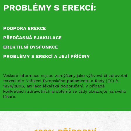
PROBLÉMY S EREKCÍ:
PODPORA EREKCE
PŘEDČASNÁ EJAKULACE
EREKTILNÍ DYSFUNKCE
PROBLÉMY S EREKCÍ A JEJÍ PŘÍČINY
Veškeré informace nejsou zamýšleny jako výživová či zdravotní
tvrzení dle Nařízení Evropského parlamentu a Rady (ES) č.
1924/2006, ani jako lékařská doporučení. V případě
konkrétních zdravotních problémů se vždy obracejte na svého
lékaře.