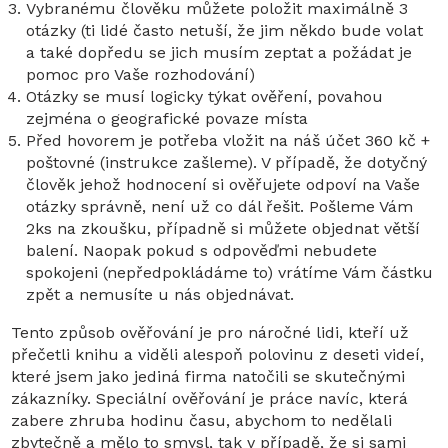
Vybranému člověku můžete položit maximálně 3
otázky (ti lidé často netuší, že jim někdo bude volat
a také dopředu se jich musím zeptat a požádat je
pomoc pro Vaše rozhodování)
Otázky se musí logicky týkat ověření, povahou
zejména o geografické povaze místa
Před hovorem je potřeba vložit na náš účet 360 kč +
poštovné (instrukce zašleme). V případě, že dotyčný
člověk jehož hodnocení si ověřujete odpoví na Vaše
otázky správně, není už co dál řešit. Pošleme Vám
2ks na zkoušku, případně si můžete objednat větší
balení. Naopak pokud s odpověďmi nebudete
spokojeni (nepředpokládáme to) vrátíme Vám částku
zpět a nemusíte u nás objednávat.
Tento způsob ověřování je pro náročné lidi, kteří už
přečetli knihu a viděli alespoň polovinu z deseti videí,
které jsem jako jediná firma natočili se skutečnými
zákazníky. Speciální ověřování je práce navíc, která
zabere zhruba hodinu času, abychom to nedělali
zbytečně a mělo to smysl, tak v případě, že si sami