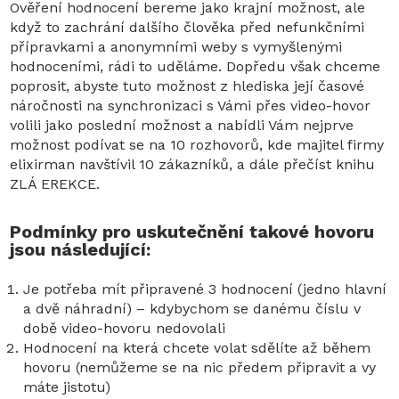
Ověření hodnocení bereme jako krajní možnost, ale
když to zachrání dalšího člověka před nefunkčními
přípravkami a anonymními weby s vymyšlenými
hodnoceními, rádi to uděláme. Dopředu však chceme
poprosit, abyste tuto možnost z hlediska její časové
náročnosti na synchronizaci s Vámi přes video-hovor
volili jako poslední možnost a nabídli Vám nejprve
možnost podívat se na 10 rozhovorů, kde majitel firmy
elixirman navštívil 10 zákazníků, a dále přečíst knihu
ZLÁ EREKCE.
Podmínky pro uskutečnění takové hovoru
jsou následující:
Je potřeba mít připravené 3 hodnocení (jedno hlavní
a dvě náhradní) – kdybychom se danému číslu v
době video-hovoru nedovolali
Hodnocení na která chcete volat sdělíte až během
hovoru (nemůžeme se na nic předem připravit a vy
máte jistotu)