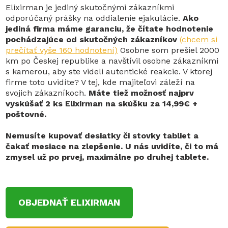
Elixirman je jediný skutočnými zákazníkmi
odporúčaný prášky na oddialenie ejakulácie.
Ako
jediná firma máme garanciu, že čítate hodnotenie
pochádzajúce od skutočných zákazníkov
(chcem si
prečítať vyše 160 hodnotení)
Osobne som prešiel 2000
km po Českej republike a navštívil osobne zákazníkmi
s kamerou, aby ste videli autentické reakcie. V ktorej
firme toto uvidíte? V tej, kde majiteľovi záleží na
svojich zákazníkoch.
Máte tiež možnosť najprv
vyskúšať 2 ks Elixirman na skúšku za 14,99€ +
poštovné.
Nemusíte kupovať desiatky či stovky tabliet a
čakať mesiace na zlepšenie. U nás uvidíte, či to má
zmysel už po prvej, maximálne po druhej tablete.
OBJEDNAŤ ELIXIRMAN