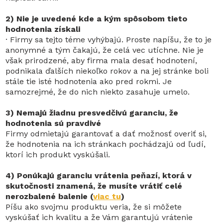
2) Nie je uvedené kde a kým spôsobom tieto
hodnotenia získali
· Firmy sa tejto téme vyhýbajú. Proste napíšu, že to je
anonymné a tým čakajú, že celá vec utíchne. Nie je
však prirodzené, aby firma mala desať hodnotení,
podnikala ďalších niekoľko rokov a na jej stránke boli
stále tie isté hodnotenia ako pred rokmi. Je
samozrejmé, že do nich niekto zasahuje umelo.
3) Nemajú žiadnu presvedčivú garanciu, že
hodnotenia sú pravdivé
Firmy odmietajú garantovať a dať možnosť overiť si,
že hodnotenia na ich stránkach pochádzajú od ľudí,
ktorí ich produkt vyskúšali.
4) Ponúkajú garanciu vrátenia peňazí, ktorá v
skutočnosti znamená, že musíte vrátiť celé
nerozbalené balenie (
viac tu
)
Píšu ako svojmu produktu veria, že si môžete
vyskúšať ich kvalitu a že Vám garantujú vrátenie