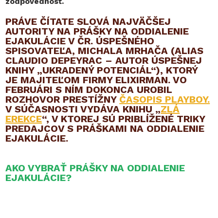
zodpovednosť.
PRÁVE ČÍTATE SLOVÁ NAJVÄČŠEJ
AUTORITY NA PRÁŠKY NA ODDIALENIE
EJAKULÁCIE V ČR. ÚSPEŠNÉHO
SPISOVATEĽA, MICHALA MRHAČA (ALIAS
CLAUDIO DEPEYRAC – AUTOR ÚSPEŠNEJ
KNIHY „UKRADENÝ POTENCIÁL“), KTORÝ
JE MAJITEĽOM FIRMY ELIXIRMAN. VO
FEBRUÁRI S NÍM DOKONCA UROBIL
ROZHOVOR PRESTÍŽNY
ČASOPIS PLAYBOY.
V SÚČASNOSTI VYDÁVA KNIHU „
ZLÁ
EREKCE
“, V KTOREJ SÚ PRIBLÍŽENÉ TRIKY
PREDAJCOV S PRÁŠKAMI NA ODDIALENIE
EJAKULÁCIE.
AKO VYBRAŤ PRÁŠKY NA ODDIALENIE
EJAKULÁCIE?