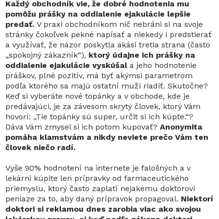
Každý obchodník vie, že dobré hodnotenia mu
pomôžu prášky na oddialenie ejakulácie lepšie
predať.
V praxi obchodníkom nič nebráni si na svoje
stránky čokoľvek pekné napísať a niekedy i predstierať
a využívať, že názor poskytla akási tretia strana (často
„spokojný zákazník“),
ktorý údajne ich prášky na
oddialenie ejakulácie vyskúšal
a jeho hodnotenie
práškov, plné pozitív, má byť akýmsi parametrom
podľa ktorého sa majú ostatní muži riadiť. Skutočne?
Keď si vyberáte nové topánky a v obchode, kde je
predávajúci, je za závesom skrytý človek, ktorý Vám
hovorí: „Tie topánky sú super, určit si ich kúpte.“?
Dáva Vám zmysel si ich potom kupovať?
Anonymita
pomáha klamstvám a nikdy neviete prečo Vám ten
človek niečo radí.
Vyše 90% hodnotení na internete je falošných a v
lekárni kúpite len prípravky od farmaceutického
priemyslu, ktorý často zaplatí nejakému doktorovi
peniaze za to, aby daný prípravok propagoval.
Niektorí
doktori si reklamou dnes zarobia viac ako svojou