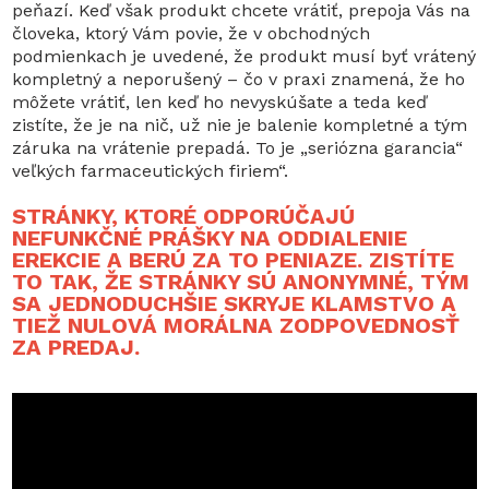
peňazí. Keď však produkt chcete vrátiť, prepoja Vás na
človeka, ktorý Vám povie, že v obchodných
podmienkach je uvedené, že produkt musí byť vrátený
kompletný a neporušený – čo v praxi znamená, že ho
môžete vrátiť, len keď ho nevyskúšate a teda keď
zistíte, že je na nič, už nie je balenie kompletné a tým
záruka na vrátenie prepadá. To je „seriózna garancia“
veľkých farmaceutických firiem“.
STRÁNKY, KTORÉ ODPORÚČAJÚ
NEFUNKČNÉ PRÁŠKY NA ODDIALENIE
EREKCIE A BERÚ ZA TO PENIAZE. ZISTÍTE
TO TAK, ŽE STRÁNKY SÚ ANONYMNÉ, TÝM
SA JEDNODUCHŠIE SKRYJE KLAMSTVO A
TIEŽ NULOVÁ MORÁLNA ZODPOVEDNOSŤ
ZA PREDAJ.