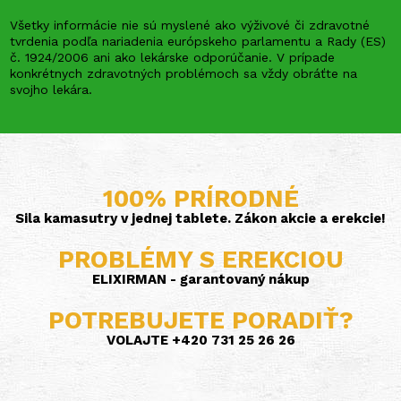
Všetky informácie nie sú myslené ako výživové či zdravotné
tvrdenia podľa nariadenia európskeho parlamentu a Rady (ES)
č. 1924/2006 ani ako lekárske odporúčanie. V prípade
konkrétnych zdravotných problémoch sa vždy obráťte na
svojho lekára.
100% PRÍRODNÉ
Sila kamasutry v jednej tablete. Zákon akcie a erekcie!
PROBLÉMY S EREKCIOU
ELIXIRMAN - garantovaný nákup
POTREBUJETE PORADIŤ?
VOLAJTE +420 731 25 26 26