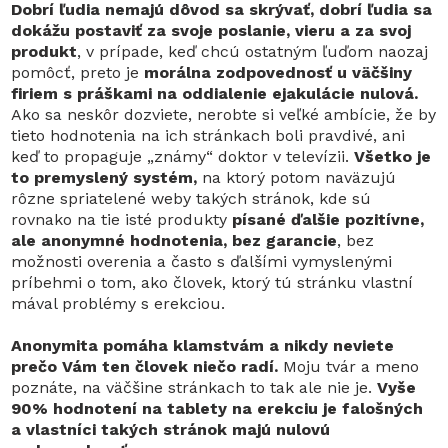
Dobrí ľudia nemajú dôvod sa skrývať, dobrí ľudia sa
dokážu postaviť za svoje poslanie, vieru a za svoj
produkt
, v prípade, keď chcú ostatným ľuďom naozaj
pomôcť, preto je
morálna zodpovednosť u väčšiny
firiem s práškami na oddialenie ejakulácie nulová.
Ako sa neskôr dozviete, nerobte si veľké ambície, že by
tieto hodnotenia na ich stránkach boli pravdivé, ani
keď to propaguje „známy“ doktor v televízii.
Všetko je
to premyslený systém,
na ktorý potom naväzujú
rôzne spriatelené weby takých stránok, kde sú
rovnako na tie isté produkty
písané ďalšie pozitívne,
ale anonymné hodnotenia, bez garancie
, bez
možnosti overenia a často s ďalšími vymyslenými
príbehmi o tom, ako človek, ktorý tú stránku vlastní
mával problémy s erekciou.
Anonymita pomáha klamstvám a nikdy neviete
prečo Vám ten človek niečo radí.
Moju tvár a meno
poznáte, na väčšine stránkach to tak ale nie je.
Vyše
90% hodnotení na tablety na erekciu je falošných
a vlastníci takých stránok majú nulovú