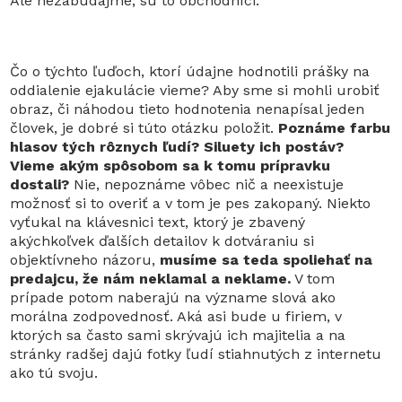
Ale nezabúdajme, sú to obchodníci.
Čo o týchto ľuďoch, ktorí údajne hodnotili prášky na
oddialenie ejakulácie vieme? Aby sme si mohli urobiť
obraz, či náhodou tieto hodnotenia nenapísal jeden
človek, je dobré si túto otázku položit.
Poznáme farbu
hlasov tých rôznych ľudí? Siluety ich postáv?
Vieme akým spôsobom sa k tomu prípravku
dostali?
Nie, nepoznáme vôbec nič a neexistuje
možnosť si to overiť a v tom je pes zakopaný. Niekto
vyťukal na klávesnici text, ktorý je zbavený
akýchkoľvek ďalších detailov k dotváraniu si
objektívneho názoru,
musíme sa teda spoliehať na
predajcu, že nám neklamal a neklame.
V tom
prípade potom naberajú na význame slová ako
morálna zodpovednosť. Aká asi bude u firiem, v
ktorých sa často sami skrývajú ich majitelia a na
stránky radšej dajú fotky ľudí stiahnutých z internetu
ako tú svoju.