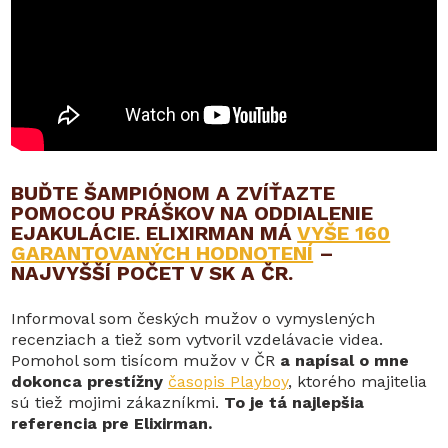
BUĎTE ŠAMPIÓNOM A ZVÍŤAZTE
POMOCOU PRÁŠKOV NA ODDIALENIE
EJAKULÁCIE. ELIXIRMAN MÁ
VYŠE 160
GARANTOVANÝCH HODNOTENÍ
–
NAJVYŠŠÍ POČET V SK A ČR.
Informoval som českých mužov o vymyslených
recenziach a tiež som vytvoril vzdelávacie videa.
Pomohol som tisícom mužov v ČR
a napísal o mne
dokonca prestížny
časopis Playboy
, ktorého majitelia
sú tiež mojimi zákazníkmi.
To je tá najlepšia
referencia pre Elixirman.