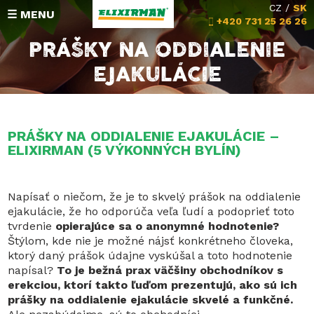
CZ
/
SK
☰ MENU
+420 731 25 26 26
PRÁŠKY NA ODDIALENIE
EJAKULÁCIE
Hodnotenia
Zloženie
PRÁŠKY NA ODDIALENIE EJAKULÁCIE –
Michalova poradňa
ELIXIRMAN (5 VÝKONNÝCH BYLÍN)
Vrátenie peňazí
Napísať o niečom, že je to skvelý prášok na oddialenie
KONTAKT
ejakulácie, že ho odporúča veľa ľudí a podoprieť toto
tvrdenie
opierajúce sa o anonymné hodnotenie?
Štýlom, kde nie je možné nájsť konkrétneho človeka,
ktorý daný prášok údajne vyskúšal a toto hodnotenie
napísal?
To je bežná prax väčšiny obchodníkov s
erekciou, ktorí takto ľuďom prezentujú, ako sú ich
prášky na oddialenie ejakulácie skvelé a funkčné.