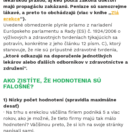
lekárskou praxou, aj keď podľa zákona doktori
majú propagáciu zakázanú. Peniaze sú samozrejme
lákavé, a preto to obchádzajú (viac v knihe „
Zlá
erekce
“).
Uvedené obmedzenie plynie priamo z nariadení
Európskeho parlamentu a Rady (ES) č. 1924/2006 o
výživových a zdravotných tvrdeniach týkajúcich sa
potravín, konkrétne z jeho článku 12 písm. C), ktorý
stanovuje, že nie sú prípustné zdravotné tvrdenia,
„ktoré odkazujú na doporučenie jednotlivých
lekárov alebo ďalších odborníkov v zdravotníctve a
združení“.
AKO ZISTÍTE, ŽE HODNOTENIA SÚ
FALOŠNÉ?
1) Nízky počet hodnotení (spravidla maximálne
desať)
· Na trhu s erekciou väčšina firiem podniká 5 a viac
rokov, ako je možné, že tieto firmy majú tak málo
hodnotení? Väčšinou preto, že si ich na svoje stránky
napísali sami.