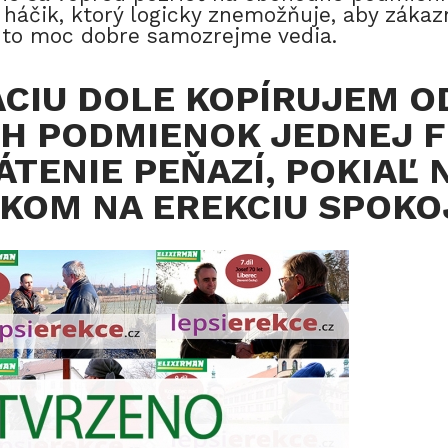
ý háčik, ktorý logicky znemožňuje, aby zákaz
i to moc dobre samozrejme vedia.
ÁCIU DOLE KOPÍRUJEM O
 PODMIENOK JEDNEJ F
ÁTENIE PEŇAZÍ, POKIAĽ 
VKOM NA EREKCIU SPOKO