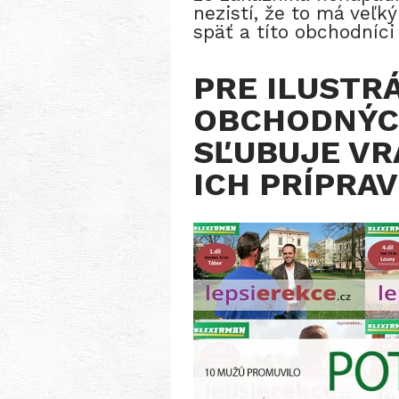
nezistí, že to má veľk
späť a títo obchodníc
PRE ILUSTR
OBCHODNÝCH
SĽUBUJE VR
ICH PRÍPRA