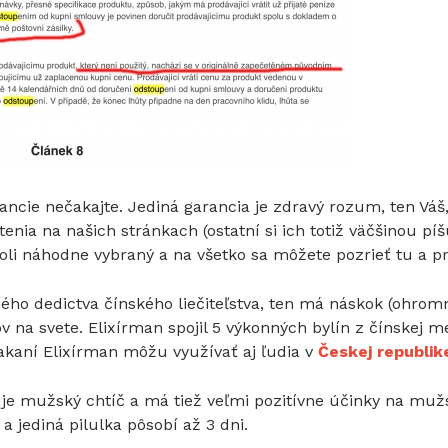
ancie nečakajte. Jediná garancia je zdravý rozum, ten Vá
nia na našich stránkach (ostatní si ich totiž väčšinou píš
oli náhodne vybraný a na všetko sa môžete pozrieť tu a p
ného dedictva čínského liečiteľstva, ten má náskok (ohro
 na svete. Elixírman spojil 5 výkonných bylín z čínskej med
kaní Elixírman môžu využívať aj ľudia v
Českej republik
je mužský chtíč a má tiež veľmi pozitívne účinky na muž
 a jediná pilulka pôsobí až 3 dni.