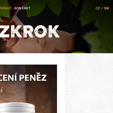
PEŇAZÍ
KONTAKT
CZ
/
SK
OZKROK