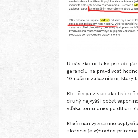
U nás žiadne také pseudo gar
garanciu na pravdivosť hodnote
10 našimi zákazníkmi, ktorý b
Kto čerpá z viac ako tisícroč
druhý najvyšší počet saponinov
vďaka tomu dnes po dlhom ča
Elixírman významne ovplyvňu
zloženie je výhradne prírodné