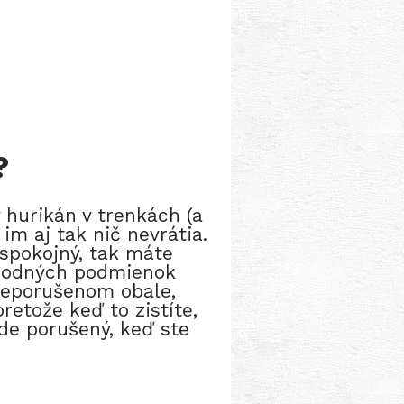
?
 hurikán v trenkách (a
im aj tak nič nevrátia.
 spokojný, tak máte
bchodných podmienok
v neporušenom obale,
retože keď to zistíte,
ude porušený, keď ste