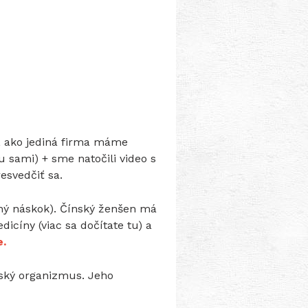
š, ako jediná firma máme
u sami) + sme natočili video s
resvedčiť sa.
mný náskok). Čínský ženšen má
icíny (viac sa dočítate tu) a
e.
ský organizmus. Jeho