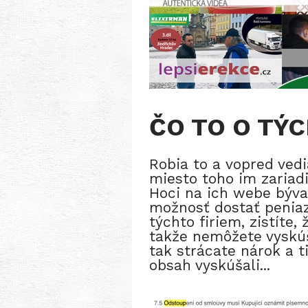
ČO TO O TÝ
Robia to a vopred ved
miesto toho im zariadi
Hoci na ich webe býva
možnosť dostať peniaz
týchto firiem, zistíte
takže nemôžete vyskúša
tak strácate nárok a t
obsah vyskúšali...