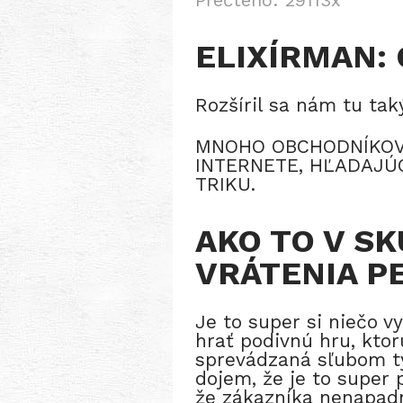
Přečteno: 29113x
ELIXÍRMAN:
Rozšíril sa nám tu ta
MNOHO OBCHODNÍKOV 
INTERNETE, HĽADAJÚ
TRIKU.
AKO TO V S
VRÁTENIA P
Je to super si niečo 
hrať podivnú hru, ktor
sprevádzaná sľubom ty
dojem, že je to super 
že zákazníka nenapadn