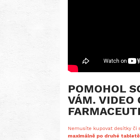
POMOHOL SO
VÁM. VIDEO
FARMACEUTI
Nemusíte kupovat desítky či s
maximálně po druhé tabletě