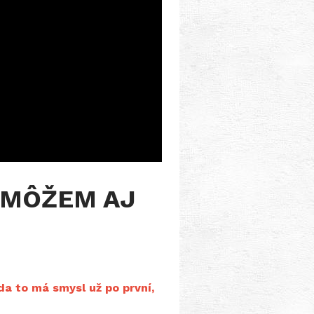
OMÔŽEM AJ
zda to má smysl už po první,