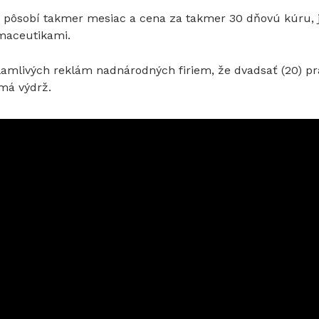
 pôsobí takmer mesiac a cena za takmer 30 dňovú kúru, j
rmaceutikami.
 klamlivých reklám nadnárodných firiem, že dvadsať (20) p
o má výdrž.