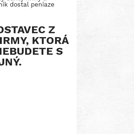
ník dostal peniaze
DSTAVEC Z
IRMY, KTORÁ
NEBUDETE S
JNÝ.