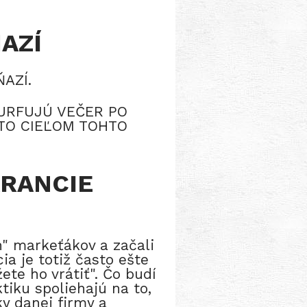
AZÍ
ŇAZÍ.
URFUJÚ VEČER PO
STO CIEĽOM TOHTO
ARANCIE
h" markeťákov a začali
a je totiž často ešte
te ho vrátiť". Čo budí
tiku spoliehajú na to,
y danej firmy a