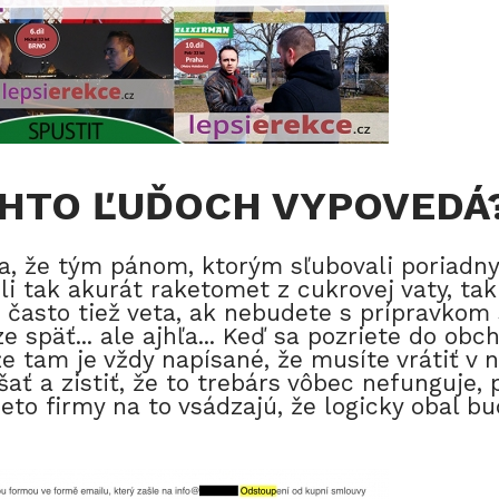
CHTO ĽUĎOCH VYPOVEDÁ
ia, že tým pánom, ktorým sľubovali poriadny
li tak akurát raketomet z cukrovej vaty, tak 
 často tiež veta, ak nebudete s prípravkom
e späť... ale ajhľa... Keď sa pozriete do o
, že tam je vždy napísané, že musíte vrátiť 
ť a zistiť, že to trebárs vôbec nefunguje, p
ieto firmy na to vsádzajú, že logicky obal b