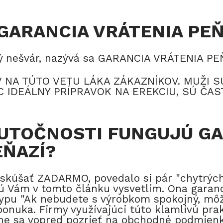
 GARANCIA VRÁTENIA PEŇ
ký nešvár, nazývá sa GARANCIA VRÁTENIA PE
NA TÚTO VETU LÁKA ZÁKAZNÍKOV. MUŽI S
C IDEÁLNY PRÍPRAVOK NA EREKCIU, SÚ ČA
KUTOČNOSTI FUNGUJÚ G
EŇAZÍ?
vyskúšať ZADARMO, povedalo si pár "chytrýc
ú Vám v tomto článku vysvetlím. Ona garanci
pu "Ak nebudete s výrobkom spokojný, môže
ponuka. Firmy využívajúci túto klamlivú prak
e sa vopred pozrieť na obchodné podmienk