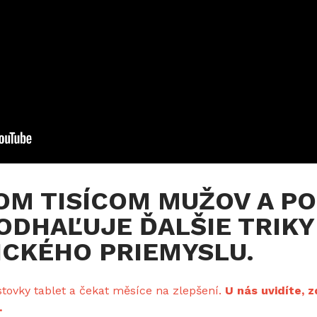
M TISÍCOM MUŽOV A P
 ODHAĽUJE ĎALŠIE TRIKY
CKÉHO PRIEMYSLU.
tovky tablet a čekat měsíce na zlepšení.
U nás uvidíte, 
.