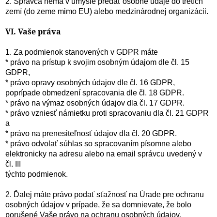
2. Správca nemá v úmysle predať osobné údaje do tretích
zemí (do zeme mimo EU) alebo medzinárodnej organizácii.
VI. Vaše práva
1. Za podmienok stanovených v GDPR máte
* právo na prístup k svojim osobným údajom dle čl. 15
GDPR,
* právo opravy osobných údajov dle čl. 16 GDPR,
poprípade obmedzení spracovania dle čl. 18 GDPR.
* právo na výmaz osobných údajov dla čl. 17 GDPR.
* právo vzniesť námietku proti spracovaniu dla čl. 21 GDPR
a
* právo na prenesiteľnosť údajov dla čl. 20 GDPR.
* právo odvolať súhlas so spracovaním písomne alebo
elektronicky na adresu alebo na email správcu uvedený v
čl. III
týchto podmienok.
2. Ďalej máte právo podať sťažnosť na Úrade pre ochranu
osobných údajov v prípade, že sa domnievate, že bolo
porušené Vaše právo na ochranu osobných údajov.