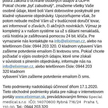
podľa zákona o ochrane osobných údajov a GDPR
Pokiaľ chcete „byť zabudnutý“, zmažeme všetky Vaše
osobné údaje, ktoré boli Vami dobrovolne poskytnuté pre
kladné vybavenie objednávky. Upozorňujeme však, že
potom nebude možné Vám už v budúcnosti doručiť tovar,
ani informovať o zľavách, či akčných novinkách. Výmaz je
kompletný a v našom systéme sa už s dátami nenakladá,
celá história je zašifrovaná pomocou 24 bit. kľúča. Pre
vymazanie nás kontaktujte na
info@elixirman.cz
, alebo na
telefónnom čísle: 0944 203 320. O kladnom vybavení Vám
zašleme potvrdenie emailom či textovou sms. Pokiaľ chcete
požiadať o výpis osobných údajov, ktoré sme získali
v súvislosti s plnením objednávky, informujte nás na
info@elixirman.cz
, alebo telefónnom čísle: 0944 203
320 kladnom
vybavení Vám zašleme potvrdenie emailom či sms.
Tieto podmienky nadobúdajú účinnosť dňom 17.1.2020.
Tieto obchodné podmienky platia pre nákup v internetovom
Special
portály
www.elixirman.sk
, prevádzkovaným firmou
medical s.r.o IČO: 14070600 Rybná 716/24 Praha 1,
110 00
, Tel.: 0944 203 320