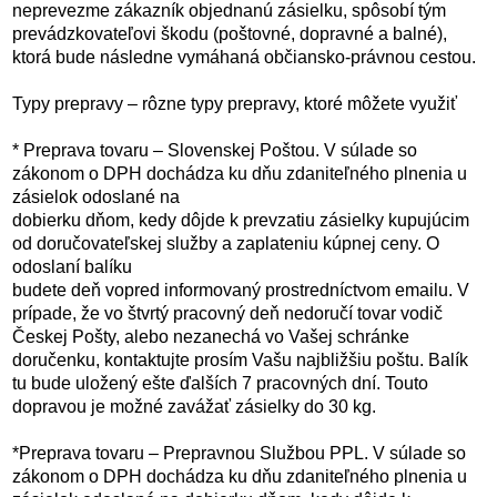
neprevezme zákazník objednanú zásielku, spôsobí tým
prevádzkovateľovi škodu (poštovné, dopravné a balné),
ktorá bude následne vymáhaná občiansko-právnou cestou.
Typy prepravy – rôzne typy prepravy, ktoré môžete využiť
* Preprava tovaru – Slovenskej Poštou. V súlade so
zákonom o DPH dochádza ku dňu zdaniteľného plnenia u
zásielok odoslané na
dobierku dňom, kedy dôjde k prevzatiu zásielky kupujúcim
od doručovateľskej služby a zaplateniu kúpnej ceny. O
odoslaní balíku
budete deň vopred informovaný prostredníctvom emailu. V
prípade, že vo štvrtý pracovný deň nedoručí tovar vodič
Českej Pošty, alebo nezanechá vo Vašej schránke
doručenku, kontaktujte prosím Vašu najbližšiu poštu. Balík
tu bude uložený ešte ďalších 7 pracovných dní. Touto
dopravou je možné zavážať zásielky do 30 kg.
*Preprava tovaru – Prepravnou Službou PPL. V súlade so
zákonom o DPH dochádza ku dňu zdaniteľného plnenia u