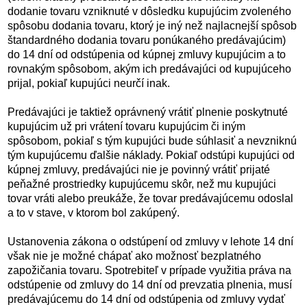
dodanie tovaru vzniknuté v dôsledku kupujúcim zvoleného
spôsobu dodania tovaru, ktorý je iný než najlacnejší spôsob
štandardného dodania tovaru ponúkaného predávajúcim)
do 14 dní od odstúpenia od kúpnej zmluvy kupujúcim a to
rovnakým spôsobom, akým ich predávajúci od kupujúceho
prijal, pokiaľ kupujúci neurčí inak.
Predávajúci je taktiež oprávnený vrátiť plnenie poskytnuté
kupujúcim už pri vrátení tovaru kupujúcim či iným
spôsobom, pokiaľ s tým kupujúci bude súhlasiť a nevzniknú
tým kupujúcemu ďalšie náklady. Pokiaľ odstúpi kupujúci od
kúpnej zmluvy, predávajúci nie je povinný vrátiť prijaté
peňažné prostriedky kupujúcemu skôr, než mu kupujúci
tovar vráti alebo preukáže, že tovar predávajúcemu odoslal
a to v stave, v ktorom bol zakúpený.
Ustanovenia zákona o odstúpení od zmluvy v lehote 14 dní
však nie je možné chápať ako možnosť bezplatného
zapožičania tovaru. Spotrebiteľ v prípade využitia práva na
odstúpenie od zmluvy do 14 dní od prevzatia plnenia, musí
predávajúcemu do 14 dní od odstúpenia od zmluvy vydať