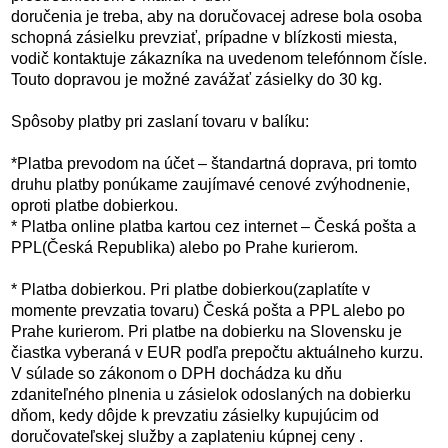
doručenia je treba, aby na doručovacej adrese bola osoba
schopná zásielku prevziať, prípadne v blízkosti miesta,
vodič kontaktuje zákazníka na uvedenom telefónnom čísle.
Touto dopravou je možné zavážať zásielky do 30 kg.
Spôsoby platby pri zaslaní tovaru v balíku:
*Platba prevodom na účet – štandartná doprava, pri tomto
druhu platby ponúkame zaujímavé cenové zvýhodnenie,
oproti platbe dobierkou.
* Platba online platba kartou cez internet – Česká pošta a
PPL(Česká Republika) alebo po Prahe kurierom.
* Platba dobierkou. Pri platbe dobierkou(zaplatíte v
momente prevzatia tovaru) Česká pošta a PPL alebo po
Prahe kurierom. Pri platbe na dobierku na Slovensku je
čiastka vyberaná v EUR podľa prepočtu aktuálneho kurzu.
V súlade so zákonom o DPH dochádza ku dňu
zdaniteľného plnenia u zásielok odoslaných na dobierku
dňom, kedy dôjde k prevzatiu zásielky kupujúcim od
doručovateľskej služby a zaplateniu kúpnej ceny .