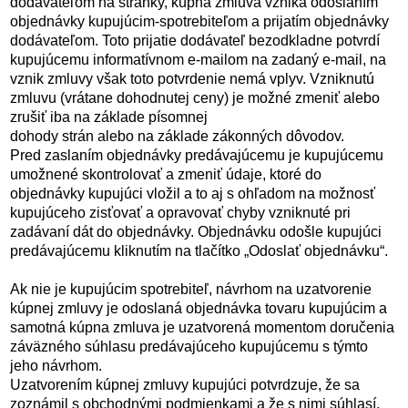
dodávateľom na stránky, kúpna zmluva vzniká odoslaním
objednávky kupujúcim-spotrebiteľom a prijatím objednávky
dodávateľom. Toto prijatie dodávateľ bezodkladne potvrdí
kupujúcemu informatívnom e-mailom na zadaný e-mail, na
vznik zmluvy však toto potvrdenie nemá vplyv. Vzniknutú
zmluvu (vrátane dohodnutej ceny) je možné zmeniť alebo
zrušiť iba na základe písomnej
dohody strán alebo na základe zákonných dôvodov.
Pred zaslaním objednávky predávajúcemu je kupujúcemu
umožnené skontrolovať a zmeniť údaje, ktoré do
objednávky kupujúci vložil a to aj s ohľadom na možnosť
kupujúceho zisťovať a opravovať chyby vzniknuté pri
zadávaní dát do objednávky. Objednávku odošle kupujúci
predávajúcemu kliknutím na tlačítko „Odoslať objednávku“.
Ak nie je kupujúcim spotrebiteľ, návrhom na uzatvorenie
kúpnej zmluvy je odoslaná objednávka tovaru kupujúcim a
samotná kúpna zmluva je uzatvorená momentom doručenia
záväzného súhlasu predávajúceho kupujúcemu s týmto
jeho návrhom.
Uzatvorením kúpnej zmluvy kupujúci potvrdzuje, že sa
zoznámil s obchodnými podmienkami a že s nimi súhlasí.