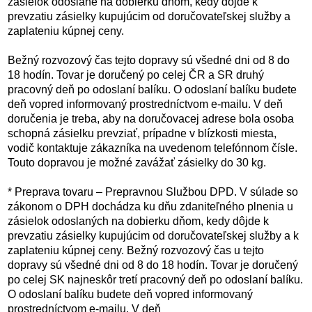
zásielok odoslané na dobierku dňom, kedy dôjde k
prevzatiu zásielky kupujúcim od doručovateľskej služby a
zaplateniu kúpnej ceny.
Bežný rozvozový čas tejto dopravy sú všedné dni od 8 do
18 hodín. Tovar je doručený po celej ČR a SR druhý
pracovný deň po odoslaní balíku. O odoslaní balíku budete
deň vopred informovaný prostredníctvom e-mailu. V deň
doručenia je treba, aby na doručovacej adrese bola osoba
schopná zásielku prevziať, prípadne v blízkosti miesta,
vodič kontaktuje zákazníka na uvedenom telefónnom čísle.
Touto dopravou je možné zavážať zásielky do 30 kg.
* Preprava tovaru – Prepravnou Službou DPD. V súlade so
zákonom o DPH dochádza ku dňu zdaniteľného plnenia u
zásielok odoslaných na dobierku dňom, kedy dôjde k
prevzatiu zásielky kupujúcim od doručovateľskej služby a k
zaplateniu kúpnej ceny. Bežný rozvozový čas u tejto
dopravy sú všedné dni od 8 do 18 hodín. Tovar je doručený
po celej SK najneskôr tretí pracovný deň po odoslaní balíku.
O odoslaní balíku budete deň vopred informovaný
prostredníctvom e-mailu. V deň