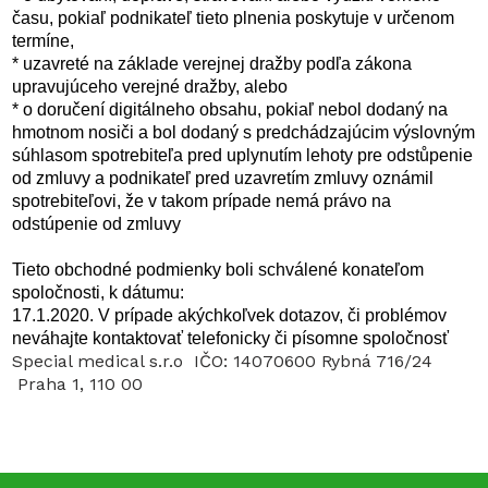
času, pokiaľ podnikateľ tieto plnenia poskytuje v určenom
termíne,
* uzavreté na základe verejnej dražby podľa zákona
upravujúceho verejné dražby, alebo
* o doručení digitálneho obsahu, pokiaľ nebol dodaný na
hmotnom nosiči a bol dodaný s predchádzajúcim výslovným
súhlasom spotrebiteľa pred uplynutím lehoty pre odstůpenie
od zmluvy a podnikateľ pred uzavretím zmluvy oznámil
spotrebiteľovi, že v takom prípade nemá právo na
odstúpenie od zmluvy
Tieto obchodné podmienky boli schválené konateľom
spoločnosti, k dátumu:
17.1.2020. V prípade akýchkoľvek dotazov, či problémov
neváhajte kontaktovať telefonicky či písomne spoločnosť
Special medical s.r.o IČO: 14070600 Rybná 716/24
Praha 1, 110 00