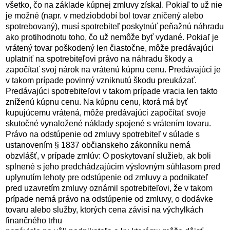
všetko, čo na základe kúpnej zmluvy získal. Pokiaľ to už nie
je možné (napr. v medziobdobí bol tovar zničený alebo
spotrebovaný), musí spotrebiteľ poskytnúť peňažnú náhradu
ako protihodnotu toho, čo už nemôže byť vydané. Pokiaľ je
vrátený tovar poškodený len čiastočne, môže predávajúci
uplatniť na spotrebiteľovi právo na náhradu škody a
započítať svoj nárok na vrátenú kúpnu cenu. Predávajúci je
v takom prípade povinný vzniknutú škodu preukázať.
Predávajúci spotrebiteľovi v takom prípade vracia len takto
zníženú kúpnu cenu. Na kúpnu cenu, ktorá má byť
kupujúcemu vrátená, môže predávajúci započítať svoje
skutočné vynaložené náklady spojené s vrátením tovaru.
Právo na odstúpenie od zmluvy spotrebiteľ v súlade s
ustanovením § 1837 občianskeho zákonníku nemá
obzvlášť, v prípade zmlúv: O poskytovaní služieb, ak boli
splnené s jeho predchádzajúcim výslovným súhlasom pred
uplynutím lehoty pre odstúpenie od zmluvy a podnikateľ
pred uzavretím zmluvy oznámil spotrebiteľovi, že v takom
prípade nemá právo na odstúpenie od zmluvy, o dodávke
tovaru alebo služby, ktorých cena závisí na výchylkách
finančného trhu