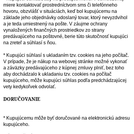
miere kontaktovať prostredníctvom sms či telefónneho
hovoru, obzvlášť v situáciách, keď bol kupujúcemu na
základe jeho objednávky odoslaný tovar, ktorý nevyzdvihol
a je teda umiestnený na pošte. V záujme ochrany
vynaložených finančných prostriedkov zo strany
predávajúceho na poštovné, berie túto skutočnosť kupujúci
na zreteľ a súhlasí s ňou.
* Kupujúci súhlasí s ukladaním tzv. cookies na jeho počítač.
V prípade, že je nákup na webovej stránke možné vykonať
a záväzky predávajúceho z kúpnej zmluvy plniť, bez toho
aby dochádzalo k ukladaniu tzv. cookies na počítač
kupujúceho, môže kupujúci súhlas podľa predchádzajúcej
vety kedykoľvek odvolať.
DORUČOVANIE
* Kupujúcemu môže byť doručované na elektronickú adresu
kupujúceho.