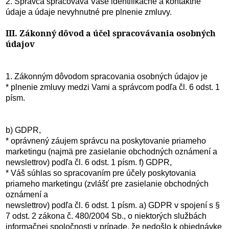
2. Správca spracováva Vaše identifikačné a kontaktné
údaje a údaje nevyhnutné pre plnenie zmluvy.
III. Zákonný dôvod a účel spracovávania osobných
údajov
1. Zákonným dôvodom spracovania osobných údajov je
* plnenie zmluvy medzi Vami a správcom podľa čl. 6 odst. 1
písm.
b) GDPR,
* oprávnený záujem správcu na poskytovanie priameho
marketingu (najmä pre zasielanie obchodných oznámení a
newslettrov) podľa čl. 6 odst. 1 písm. f) GDPR,
* Váš súhlas so spracovaním pre účely poskytovania
priameho marketingu (zvlášť pre zasielanie obchodných
oznámení a
newslettrov) podľa čl. 6 odst. 1 písm. a) GDPR v spojení s §
7 odst. 2 zákona č. 480/2004 Sb., o niektorých službách
informačnej spoločnosti v prípade, že nedošlo k objednávke