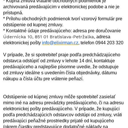
* Kúpna zmluva vrátane obchodných podmienok je
archivovaná predávajúcim v elektronickej podobe a nie je
prístupná.
* Prílohu obchodných podmienok tvorí vzorový formulár pre
odstúpenie od kupnej zmluvy.
* Kontaktné údaje predávajúceho: adresa pre doručovanie
Údernícka 10, 851 01 Bratislava-Petržalka
, adresa
elektronickej pošty
info@elixirman.cz
, telefon 0944 203 320
V prípade, že si spotrebiteľ praje podľa predchádzajúceho
odstavca odstúpiť od zmluvy v lehote 14 dní, kontaktuje
predávajúceho a najlepšie písomne uvedie, že odstupuje
od zmluvy ideálne s uvedením čísla objednávky, dátumu
nákupu a čísla účtu pre vrátenie peňazí.
Odstúpenie od kúpnej zmluvy môže spotrebiteľ zasielať
mimo iné na adresu prevádzky predávajúceho, či na adresu
elektronickej pošty predávajúceho. V prípade, že kupujúci
podľa predchádzajúcich odstavcov odstúpi od zmluvy, vráti
predávajúci peňažné prostriedky prijaté od kupujúceho
(okrem čiastky predstavujúce dodatočné náklady na