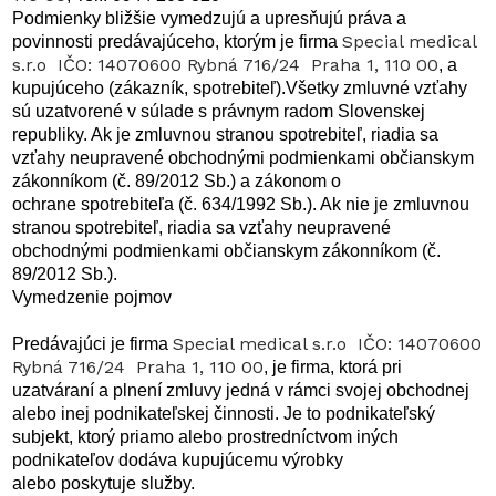
Podmienky bližšie vymedzujú a upresňujú práva a
Special medical
povinnosti predávajúceho, ktorým je firma
s.r.o IČO: 14070600 Rybná 716/24 Praha 1, 110 00
, a
kupujúceho (zákazník, spotrebiteľ).Všetky zmluvné vzťahy
sú uzatvorené v súlade s právnym radom Slovenskej
republiky. Ak je zmluvnou stranou spotrebiteľ, riadia sa
vzťahy neupravené obchodnými podmienkami občianskym
zákonníkom (č. 89/2012 Sb.) a zákonom o
ochrane spotrebiteľa (č. 634/1992 Sb.). Ak nie je zmluvnou
stranou spotrebiteľ, riadia sa vzťahy neupravené
obchodnými podmienkami občianskym zákonníkom (č.
89/2012 Sb.).
Vymedzenie pojmov
Special medical s.r.o IČO: 14070600
Predávajúci je firma
Rybná 716/24 Praha 1, 110 00
, je firma, ktorá pri
uzatváraní a plnení zmluvy jedná v rámci svojej obchodnej
alebo inej podnikateľskej činnosti. Je to podnikateľský
subjekt, ktorý priamo alebo prostredníctvom iných
podnikateľov dodáva kupujúcemu výrobky
alebo poskytuje služby.