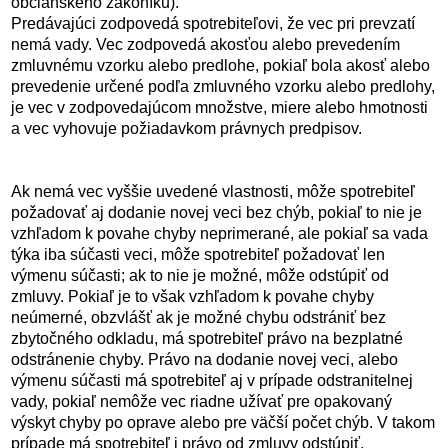
občianskeho zákoníku).
Predávajúci zodpovedá spotrebiteľovi, že vec pri prevzatí
nemá vady. Vec zodpovedá akosťou alebo prevedením
zmluvnému vzorku alebo predlohe, pokiaľ bola akosť alebo
prevedenie určené podľa zmluvného vzorku alebo predlohy,
je vec v zodpovedajúcom množstve, miere alebo hmotnosti
a vec vyhovuje požiadavkom právnych predpisov.
Ak nemá vec vyššie uvedené vlastnosti, môže spotrebiteľ
požadovať aj dodanie novej veci bez chýb, pokiaľ to nie je
vzhľadom k povahe chyby neprimerané, ale pokiaľ sa vada
týka iba súčasti veci, môže spotrebiteľ požadovať len
výmenu súčasti; ak to nie je možné, môže odstúpiť od
zmluvy. Pokiaľ je to však vzhľadom k povahe chyby
neúmerné, obzvlášť ak je možné chybu odstrániť bez
zbytočného odkladu, má spotrebiteľ právo na bezplatné
odstránenie chyby. Právo na dodanie novej veci, alebo
výmenu súčasti má spotrebiteľ aj v prípade odstranitelnej
vady, pokiaľ nemôže vec riadne užívať pre opakovaný
výskyt chyby po oprave alebo pre väčší počet chýb. V takom
prípade má spotrebiteľ i právo od zmluvy odstúpiť.