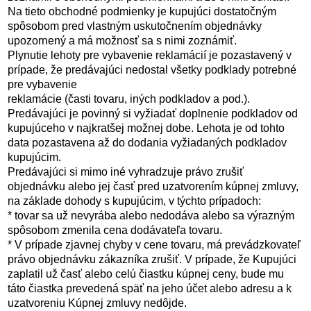
Na tieto obchodné podmienky je kupujúci dostatočným
spôsobom pred vlastným uskutočnením objednávky
upozornený a má možnosť sa s nimi zoznámiť.
Plynutie lehoty pre vybavenie reklamácií je pozastavený v
prípade, že predávajúci nedostal všetky podklady potrebné
pre vybavenie
reklamácie (časti tovaru, iných podkladov a pod.).
Predávajúci je povinný si vyžiadať doplnenie podkladov od
kupujúceho v najkratšej možnej dobe. Lehota je od tohto
data pozastavena až do dodania vyžiadaných podkladov
kupujúcim.
Predávajúci si mimo iné vyhradzuje právo zrušiť
objednávku alebo jej časť pred uzatvorením kúpnej zmluvy,
na základe dohody s kupujúcim, v týchto prípadoch:
* tovar sa už nevyrába alebo nedodáva alebo sa výrazným
spôsobom zmenila cena dodávateľa tovaru.
* V prípade zjavnej chyby v cene tovaru, má prevádzkovateľ
právo objednávku zákazníka zrušiť. V prípade, že Kupujúci
zaplatil už časť alebo celú čiastku kúpnej ceny, bude mu
táto čiastka prevedená späť na jeho účet alebo adresu a k
uzatvoreniu Kúpnej zmluvy nedôjde.