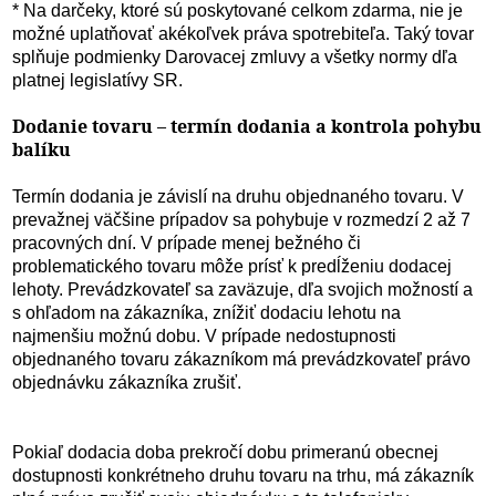
* Na darčeky, ktoré sú poskytované celkom zdarma, nie je
možné uplatňovať akékoľvek práva spotrebiteľa. Taký tovar
splňuje podmienky Darovacej zmluvy a všetky normy dľa
platnej legislatívy SR.
Dodanie tovaru – termín dodania a kontrola pohybu
balíku
Termín dodania je závislí na druhu objednaného tovaru. V
prevažnej väčšine prípadov sa pohybuje v rozmedzí 2 až 7
pracovných dní. V prípade menej bežného či
problematického tovaru môže prísť k predĺženiu dodacej
lehoty. Prevádzkovateľ sa zaväzuje, dľa svojich možností a
s ohľadom na zákazníka, znížiť dodaciu lehotu na
najmenšiu možnú dobu. V prípade nedostupnosti
objednaného tovaru zákazníkom má prevádzkovateľ právo
objednávku zákazníka zrušiť.
Pokiaľ dodacia doba prekročí dobu primeranú obecnej
dostupnosti konkrétneho druhu tovaru na trhu, má zákazník