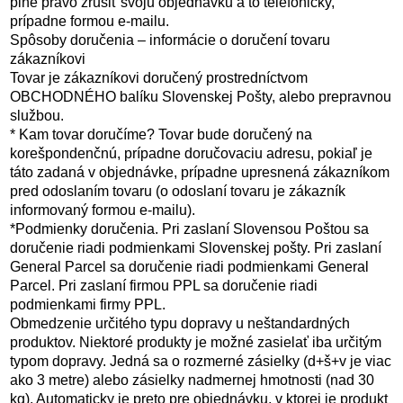
plné právo zrušiť svoju objednávku a to telefonicky,
prípadne formou e-mailu.
Spôsoby doručenia – informácie o doručení tovaru
zákazníkovi
Tovar je zákazníkovi doručený prostredníctvom
OBCHODNÉHO balíku Slovenskej Pošty, alebo prepravnou
službou.
* Kam tovar doručíme? Tovar bude doručený na
korešpondenčnú, prípadne doručovaciu adresu, pokiaľ je
táto zadaná v objednávke, prípadne upresnená zákazníkom
pred odoslaním tovaru (o odoslaní tovaru je zákazník
informovaný formou e-mailu).
*Podmienky doručenia. Pri zaslaní Slovensou Poštou sa
doručenie riadi podmienkami Slovenskej pošty. Pri zaslaní
General Parcel sa doručenie riadi podmienkami General
Parcel. Pri zaslaní firmou PPL sa doručenie riadi
podmienkami firmy PPL.
Obmedzenie určitého typu dopravy u neštandardných
produktov. Niektoré produkty je možné zasielať iba určitým
typom dopravy. Jedná sa o rozmerné zásielky (d+š+v je viac
ako 3 metre) alebo zásielky nadmernej hmotnosti (nad 30
kg). Automaticky je preto pre objednávku, v ktorej je produkt