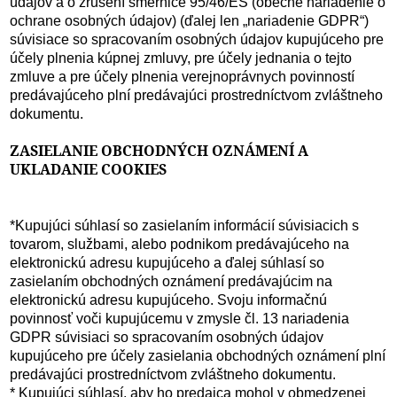
údajov a o zrušení smernice 95/46/ES (obecné nariadenie o
ochrane osobných údajov) (ďalej len „nariadenie GDPR“)
súvisiace so spracovaním osobných údajov kupujúceho pre
účely plnenia kúpnej zmluvy, pre účely jednania o tejto
zmluve a pre účely plnenia verejnoprávnych povinností
predávajúceho plní predávajúci prostredníctvom zvláštneho
dokumentu.
ZASIELANIE OBCHODNÝCH OZNÁMENÍ A
UKLADANIE COOKIES
*Kupujúci súhlasí so zasielaním informácií súvisiacich s
tovarom, službami, alebo podnikom predávajúceho na
elektronickú adresu kupujúceho a ďalej súhlasí so
zasielaním obchodných oznámení predávajúcim na
elektronickú adresu kupujúceho. Svoju informačnú
povinnosť voči kupujúcemu v zmysle čl. 13 nariadenia
GDPR súvisiaci so spracovaním osobných údajov
kupujúceho pre účely zasielania obchodných oznámení plní
predávajúci prostredníctvom zvláštneho dokumentu.
* Kupujúci súhlasí, aby ho predajca mohol v obmedzenej