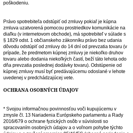
poškodeniu.
Právo spotrebiteľa odstúpiť od zmluvy pokiaľ je kúpna
zmluva uzatvorená pomocou prostriedkov komunikácie na
diaľku (v internetovom obchode), má spotrebiteľ v súlade s
§ 1829 odst. 1 občianskeho zákonníku právo bez udania
dôvodu odstúpiť od zmluvy do 14 dní od prevzatia tovaru (v
prípade, že predmetom kúpnej zmluvy je niekoľko druhov
tovaru alebo dodania niekoľkých častí, beží táto lehota odo
dňa prevzatia poslednej dodávky tovaru). Odstúpenie od
kúpnej zmluvy musí byť predávajúcemu odoslané v lehote
uvedenej v predchádzajúcej vete.
OCHRANA OSOBNÝCH ÚDAJOV
* Svojou informačnou povinnosťou voči kupujúcemu v
zmysle čl. 13 Nariadenia Európskeho parlamentu a Rady
2016/679 o ochrane fyzických osôb v súvislosti so
spracovaním osobných údajov a o voľnom pohybe týchto