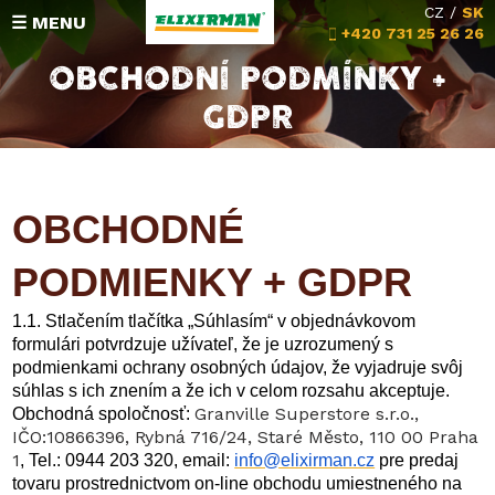
CZ
/
SK
☰ MENU
+420 731 25 26 26
OBCHODNÍ PODMÍNKY +
GDPR
Hodnotenia
Zloženie
OBCHODNÉ
Michalova poradňa
PODMIENKY + GDPR
Vrátenie peňazí
KONTAKT
1.1. Stlačením tlačítka „Súhlasím“ v objednávkovom
formulári potvrdzuje užívateľ, že je uzrozumený s
podmienkami ochrany osobných údajov, že vyjadruje svôj
súhlas s ich znením a že ich v celom rozsahu akceptuje.
Granville Superstore s.r.o.,
Obchodná spoločnosť:
IČO:10866396, Rybná 716/24, Staré Město, 110 00 Praha
1
, Tel.: 0944 203 320, email:
info@elixirman.cz
pre predaj
tovaru prostrednictvom on-line obchodu umiestneného na