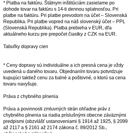
* Platba na faktúru. Štátnym inštitúciám zasielame po
dohode tovar na faktúru s 14-ti dennou splatnosťou. Pri
platbe na faktúru. Pri platbe prevodom na účet – Slovenská
Republika. Pri platbe vopred na náš slovenský účet – PPL
(Slovenská Republika). Platba prebieha v EUR, dľa
aktuálneho kurzu pre prepočet čiastky z CZK na EUR.
Tabuľky dopravy cien
* Ceny dopravy sú individuálne a ich presná cena je vždy
uvedená u daného tovaru. Objednaním tovaru potvrdzuje
kupujúci taktiež cenu za balné a poštovné, o ktorú sa cena
tovaru navyšuje.
Práva z chybného plnenia
Práva a povinnosti zmluvných strán ohľadne práv z
chybného plnenia sa riadia príslušnými obecne záväznými
predpismi (obzvlášť ustanoveniami § 1914 až 1925, § 2099
až 2117 a § 2161 až 2174 zákona č. 89/2012 Sb.,