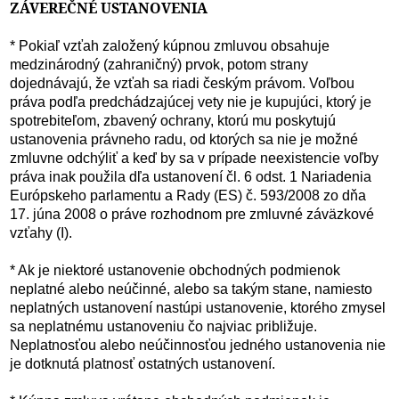
ZÁVEREČNÉ USTANOVENIA
* Pokiaľ vzťah založený kúpnou zmluvou obsahuje
medzinárodný (zahraničný) prvok, potom strany
dojednávajú, že vzťah sa riadi českým právom. Voľbou
práva podľa predchádzajúcej vety nie je kupujúci, ktorý je
spotrebiteľom, zbavený ochrany, ktorú mu poskytujú
ustanovenia právneho radu, od ktorých sa nie je možné
zmluvne odchýliť a keď by sa v prípade neexistencie voľby
práva inak použila dľa ustanovení čl. 6 odst. 1 Nariadenia
Európskeho parlamentu a Rady (ES) č. 593/2008 zo dňa
17. júna 2008 o práve rozhodnom pre zmluvné záväzkové
vzťahy (I).
* Ak je niektoré ustanovenie obchodných podmienok
neplatné alebo neúčinné, alebo sa takým stane, namiesto
neplatných ustanovení nastúpi ustanovenie, ktorého zmysel
sa neplatnému ustanoveniu čo najviac približuje.
Neplatnosťou alebo neúčinnosťou jedného ustanovenia nie
je dotknutá platnosť ostatných ustanovení.