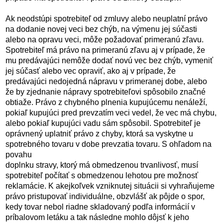
Ak neodstúpi spotrebiteľ od zmluvy alebo neuplatní právo
na dodanie novej veci bez chýb, na výmenu jej súčasti
alebo na opravu veci, môže požadovať primeranú zľavu.
Spotrebiteľ má právo na primeranú zľavu aj v prípade, že
mu predávajúci nemôže dodať novú vec bez chýb, vymeniť
jej súčasť alebo vec opraviť, ako aj v prípade, že
predávajúci nedojedná nápravu v primeranej dobe, alebo
že by zjednanie nápravy spotrebiteľovi spôsobilo značné
obtiaže. Právo z chybného plnenia kupujúcemu nenáleží,
pokiaľ kupujúci pred prevzatím veci vedel, že vec má chybu,
alebo pokiaľ kupujúci vadu sám spôsobil. Spotrebiteľ je
oprávnený uplatniť právo z chyby, ktorá sa vyskytne u
spotrebného tovaru v dobe prevzatia tovaru. S ohľadom na
povahu
doplnku stravy, ktorý má obmedzenou trvanlivosť, musí
spotrebiteľ počítať s obmedzenou lehotou pre možnosť
reklamácie. K akejkoľvek vzniknutej situácii si vyhraňujeme
právo pristupovať individuálne, obzvlášť ak pôjde o spor,
kedy tovar nebol riadne skladovaný podľa informácií v
príbalovom letáku a tak následne mohlo dôjsť k jeho