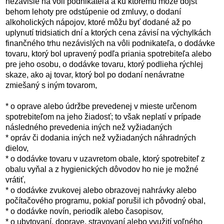
nezávisle na vôli podnikateľa a ku ktorému môže dôjsť
behom lehoty pre odstúpenie od zmluvy, o dodaní
alkoholických nápojov, ktoré môžu byť dodané až po
uplynutí tridsiatich dní a ktorých cena závisí na výchylkách
finančného trhu nezávislých na vôli podnikateľa, o dodávke
tovaru, ktorý bol upravený podľa priania spotrebiteľa alebo
pre jeho osobu, o dodávke tovaru, ktorý podlieha rýchlej
skaze, ako aj tovar, ktorý bol po dodaní nenávratne
zmiešaný s iným tovarom,
* o oprave alebo údržbe prevedenej v mieste určenom
spotrebiteľom na jeho žiadosť; to však neplatí v prípade
následného prevedenia iných než vyžiadaných
* opráv či dodania iných než vyžiadaných náhradných
dielov,
* o dodávke tovaru v uzavretom obale, ktorý spotrebiteľ z
obalu vyňal a z hygienických dôvodov ho nie je možné
vrátiť,
* o dodávke zvukovej alebo obrazovej nahrávky alebo
počítačového programu, pokiaľ porušil ich pôvodný obal,
* o dodávke novín, periodík alebo časopisov,
* o ubytovaní, doprave, stravovaní alebo využití voľného